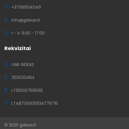
+37065514049
info@gideas.lt
I - V: 9:00 - 17:00
Rekvizitai
UAB GIDEAS
303020484
LT100007595312
LT487300010134776715
© 2025 gideas.lt