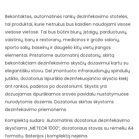
Bekontaktės, automatinės rankų dezinfekavimo stotelės,
tai produktai, kurie netrukus bus kasdien naudojami visose
viešose vietose. Tai bus būtini biurų, įstaigų, parduotuvių,
vaistinių, barų ir restoranų, medicinos ir grožio salonų,
sporto salių, baseinų ir daugelio kitų vietų įrangos
elementai. Pristatome automatinį dozatorių, skirtą
bekontakčiam dezinfekavimo skysčių dozavimui kartu su
elegantišku stovu. Dėl įmontuoto infraraudonųjų spindulių
jutiklio, dozatorius išpurškia dezinfekuojančio skysčio kiekį
ant rankos, padėtos po dozatoriumi. Skystis yra
dozuojamas išpurškiamos srovės pavidalu nustatymuose
nurodytomis dozėmis. Dozatorius skirtas skystoms
dezinfekavimo priemonėms.
Komplektą sudaro: Automatinis dozatorius dezinfekavimo
skysčiams „METEOR 1000“, dozatoriaus stovas su rėmeliu A4
formatu. Baterijos į komplektą neįeina.