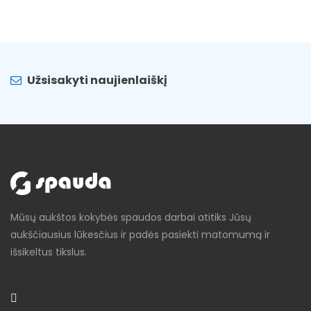
Užsisakyti naujienlaiškį
Mūsų aukštos kokybės spaudos darbai atitiks Jūsų
aukščiausius lūkesčius ir padės pasiekti matomumą ir
išsikeltus tikslus.