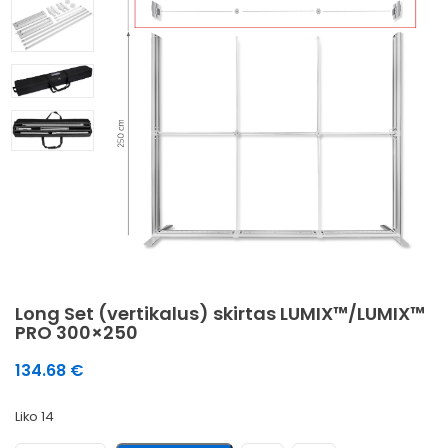
Long Set (vertikalus) skirtas LUMIX™/LUMIX™
PRO 300×250
134.68
€
Liko 14