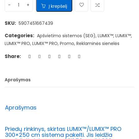
Į krepšelį
SKU:
5907451667439
Categories:
Apšvietimo sistemos (SEG)
,
LUMIX™
,
LUMIX™
,
LUMIX™ PRO
,
LUMIX™ PRO
,
Promo
,
Reklaminės sienelės
Share:
Aprašymas
Aprašymas
Priedų rinkinys, skirtas LUMIX™/LUMIX
™ PRO
300×250 cm sistema pakelti. Jis leidžia