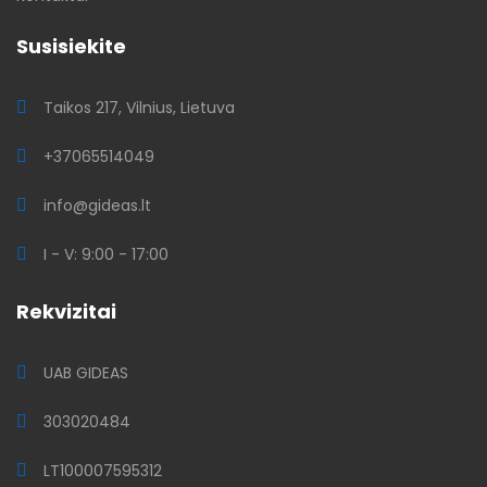
Susisiekite
Taikos 217, Vilnius, Lietuva
+37065514049
info@gideas.lt
I - V: 9:00 - 17:00
Rekvizitai
UAB GIDEAS
303020484
LT100007595312