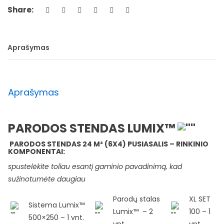
Share:
Aprašymas
Aprašymas
PARODOS STENDAS LUMIX™
PARODOS STENDAS 24 M² (6X4) PUSIASALIS – RINKINIO
KOMPONENTAI:
spustelėkite toliau esantį gaminio pavadinimą, kad
sužinotumėte daugiau
Parodų stalas
XL SET
Sistema Lumix™
Lumix™ – 2
100 – 1
500×250 – 1 vnt.
vnt
.
vnt.