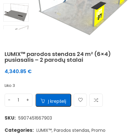
LUMIX™ parodos stendas 24 m² (6×4)
pusiasalis – 2 parodų stalai
4,340.85
€
Liko 3
Į krepšelį
SKU:
5907451667903
Categories:
LUMIX™
,
Parodos stendas
,
Promo