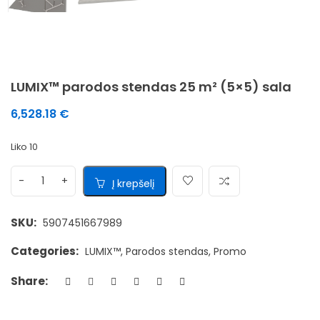
LUMIX™ parodos stendas 25 m² (5×5) sala
6,528.18
€
Liko 10
Į krepšelį
SKU:
5907451667989
Categories:
LUMIX™
,
Parodos stendas
,
Promo
Share: