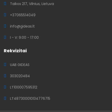
Taikos 217, Vilnius, Lietuva
+37065514049
info@gideas.lt
I - V: 9:00 - 17:00
Rekvizitai
UAB GIDEAS
303020484
LT100007595312
LT487300010134776715