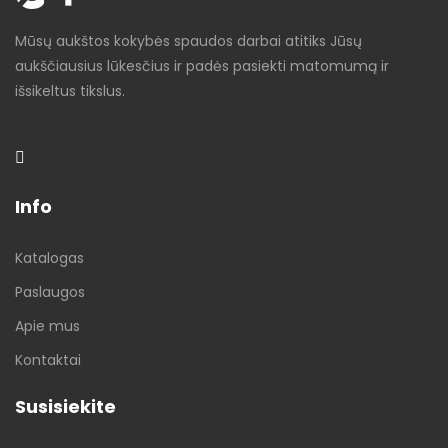
Mūsų aukštos kokybės spaudos darbai atitiks Jūsų
aukščiausius lūkesčius ir padės pasiekti matomumą ir
išsikeltus tikslus.
Info
Katalogas
Paslaugos
Apie mus
Kontaktai
Susisiekite