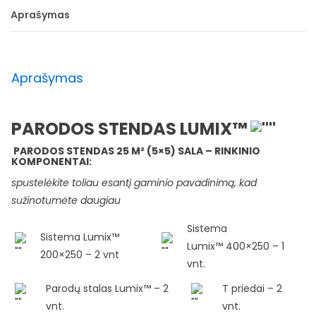
Aprašymas
Aprašymas
PARODOS STENDAS LUMIX™
PARODOS STENDAS 25 M² (5×5) SALA – RINKINIO
KOMPONENTAI:
spustelėkite toliau esantį gaminio pavadinimą, kad
sužinotumėte daugiau
Sistema
Sistema Lumix™
Lumix™ 400×250 – 1
200×250 – 2 vnt
vnt.
Parodų stalas Lumix™ – 2
T priedai – 2
vnt
.
vnt.