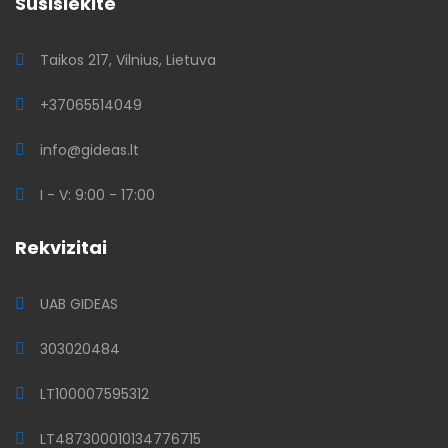
Susisiekite
Taikos 217, Vilnius, Lietuva
+37065514049
info@gideas.lt
I - V: 9:00 - 17:00
Rekvizitai
UAB GIDEAS
303020484
LT100007595312
LT487300010134776715