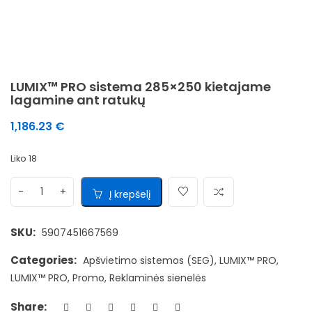
LUMIX™ PRO sistema 285×250 kietajame
lagamine ant ratukų
1,186.23
€
Liko 18
Į krepšelį
SKU:
5907451667569
Categories:
Apšvietimo sistemos (SEG)
,
LUMIX™ PRO
,
LUMIX™ PRO
,
Promo
,
Reklaminės sienelės
Share: