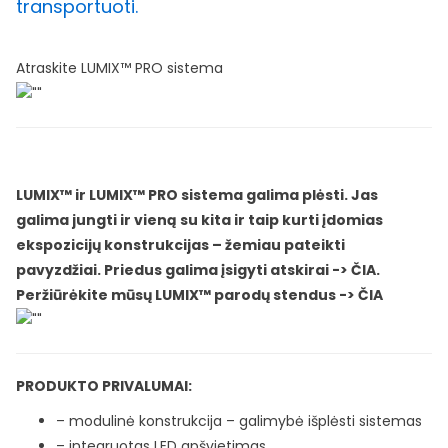
transportuoti.
Atraskite LUMIX™ PRO sistema
LUMIX™ ir LUMIX™ PRO sistema galima plėsti. Jas
galima jungti ir vieną su kita ir taip kurti įdomias
ekspozicijų konstrukcijas – žemiau pateikti
pavyzdžiai. Priedus galima įsigyti atskirai ->
ČIA
.
Peržiūrėkite mūsų LUMIX™ parodų stendus ->
ČIA
PRODUKTO PRIVALUMAI:
– modulinė konstrukcija – galimybė išplėsti sistemas
– integruotas LED apšvietimas