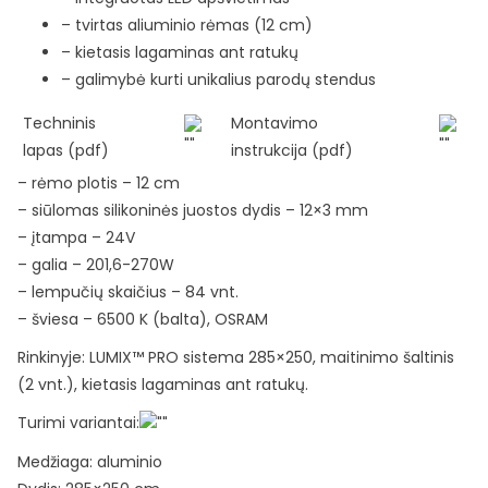
– tvirtas aliuminio rėmas (12 cm)
– kietasis lagaminas ant ratukų
– galimybė kurti unikalius parodų stendus
Techninis
Montavimo
lapas (pdf)
instrukcija (pdf)
– rėmo plotis – 12 cm
– siūlomas silikoninės juostos dydis – 12×3 mm
– įtampa – 24V
– galia – 201,6-270W
– lempučių skaičius – 84 vnt.
– šviesa – 6500 K (balta), OSRAM
Rinkinyje: LUMIX™ PRO sistema 285×250, maitinimo šaltinis
(2 vnt.), kietasis lagaminas ant ratukų.
Turimi variantai:
Medžiaga: aluminio