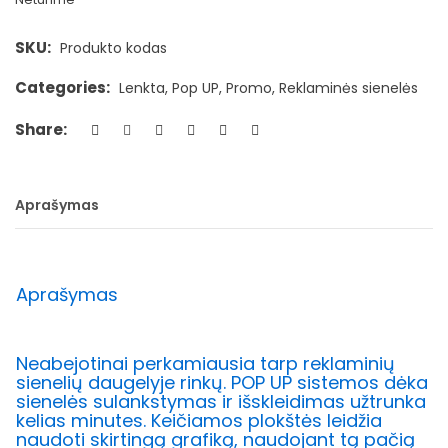
SKU:
Produkto kodas
Categories:
Lenkta
,
Pop UP
,
Promo
,
Reklaminės sienelės
Share:
Aprašymas
Aprašymas
Neabejotinai perkamiausia tarp reklaminių
sienelių daugelyje rinkų. POP UP sistemos dėka
sienelės sulankstymas ir išskleidimas užtrunka
kelias minutes. Keičiamos plokštės leidžia
naudoti skirtingą grafiką, naudojant tą pačią