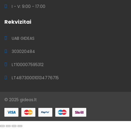
I - V: 9:00 - 17:00
Rekvizitai
UAB GIDEAS
303020484
LT100007595312
LT487300010134776715
© 2025 gideas.lt