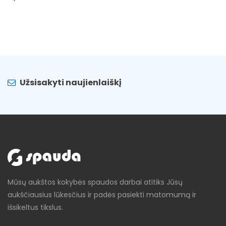
Užsisakyti naujienlaiškį
Mūsų aukštos kokybės spaudos darbai atitiks Jūsų
aukščiausius lūkesčius ir padės pasiekti matomumą ir
išsikeltus tikslus.