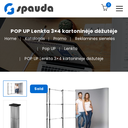
0
POP UP Lenkta 3×4 kartoninėje dėžutėje
Home
Katalogas
Promo
Reklaminės sienelės
Pop UP
Lenkta
POP UP Lenkta 3×4 kartoninėje dėžutėje
Sold