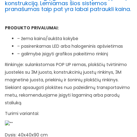
konstrukciją. Lemiamas šios sistemos
pranašumas taip pat yra labai patraukli kaina.
PRODUKTO PRIVALUMAI:
– žema kaina/aukšta kokybė
– pasirenkamas LED arba halogeninis apšvietimas
– galimybė įsigyti grafikos pakeitimo rinkinį
Rinkinyje: sulankstomas POP UP rėmas, plokščių tvirtinimo
juostelės su 3M juosta, konstrukcinių juostų rinkinys, 3M
magnetinė juosta, priekinių ir šoninių plokščių rinkinys.
Siekiant apsaugoti plokštes nuo pažeidimų transportavimo
metu, rekomenduojame įsigyti lagaminą arba parodų
staliuką.
Turimi variantai:
Dysis: 40x40x90 cm