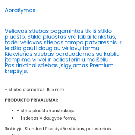
Aprašymas
Vėliavos stiebas pagamintas tik iš stiklo
pluošto. Stiklo pluoštas yra labai lankstus,
todėl vėliavos stiebas tampa patvaresnis ir
leidžia gauti daugiau vėliavų formų.
Kiekvienas stiebas parduodamas su kabliu
įtempimo virvei ir poliesteriniu maišeliu.
Pasirinktinai stiebas įsigyjamas Premium
krepšyje.
– stiebo diametras: 16,5 mm
PRODUKTO PRIVALUMAI:
– stiklo pluošto konstrukcija
– 1 stiebas = daugybė formų
Rinkinyje: Standard Plus dydžio stiebas, poliesterinis