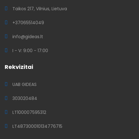
Taikos 217, Vilnius, Lietuva
+37065514049
info@gideas.lt
I - V: 9:00 - 17:00
Rekvizitai
UAB GIDEAS
303020484
LT100007595312
LT487300010134776715