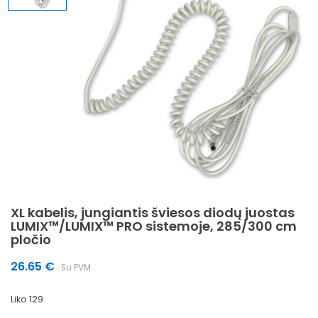
XL kabelis, jungiantis šviesos diodų juostas
LUMIX™/LUMIX™ PRO sistemoje, 285/300 cm
pločio
26.65
€
Su PVM
Liko 129