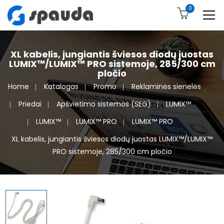
0
XL kabelis, jungiantis šviesos diodų juostas
LUMIX™/LUMIX™ PRO sistemoje, 285/300 cm
pločio
Home
Katalogas
Promo
Reklaminės sienelės
Priedai
Apšvietimo sistemos (SEG)
LUMIX™
LUMIX™
LUMIX™ PRO
LUMIX™ PRO
XL kabelis, jungiantis šviesos diodų juostas LUMIX™/LUMIX™
PRO sistemoje, 285/300 cm pločio