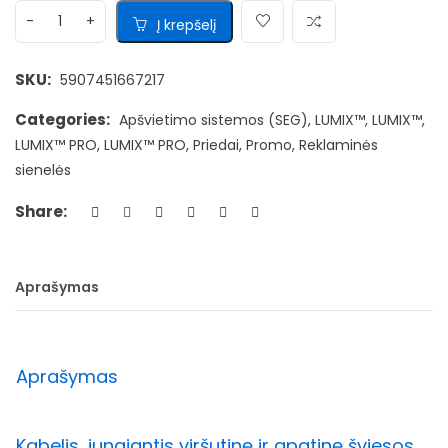
Į krepšelį
SKU:
5907451667217
Categories:
Apšvietimo sistemos (SEG)
,
LUMIX™
,
LUMIX™
,
LUMIX™ PRO
,
LUMIX™ PRO
,
Priedai
,
Promo
,
Reklaminės
sienelės
Share:
Aprašymas
Aprašymas
Kabelis, jungiantis viršutinę ir apatinę šviesos