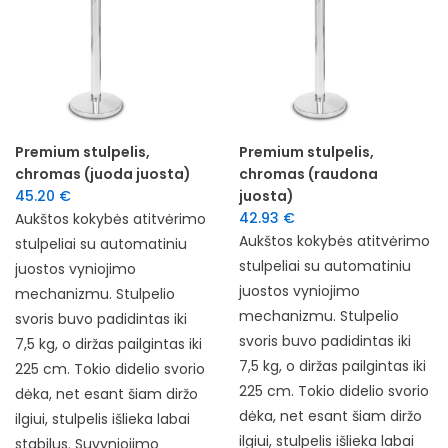
Premium stulpelis,
Premium stulpelis,
chromas (juoda juosta)
chromas (raudona
45.20
€
juosta)
42.93
€
Aukštos kokybės atitvėrimo
Aukštos kokybės atitvėrimo
stulpeliai su automatiniu
stulpeliai su automatiniu
juostos vyniojimo
juostos vyniojimo
mechanizmu. Stulpelio
mechanizmu. Stulpelio
svoris buvo padidintas iki
svoris buvo padidintas iki
7,5 kg, o diržas pailgintas iki
7,5 kg, o diržas pailgintas iki
225 cm. Tokio didelio svorio
225 cm. Tokio didelio svorio
dėka, net esant šiam diržo
dėka, net esant šiam diržo
ilgiui, stulpelis išlieka labai
ilgiui, stulpelis išlieka labai
stabilus. Suvyniojimo