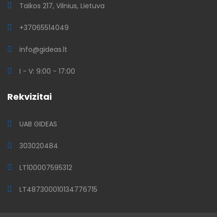
Taikos 217, Vilnius, Lietuva
+37065514049
info@gideas.lt
I - V: 9:00 - 17:00
Rekvizitai
UAB GIDEAS
303020484
LT100007595312
LT487300010134776715