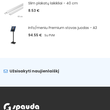
Slim plakatų laikikliai - 40 cm
8.53
€
Info/meniu Premium stovas juodas - A3
94.55
€
Su PVM
Užsisakyti naujienlaiškį