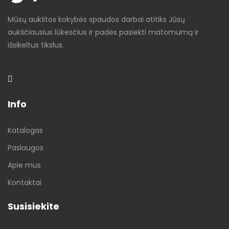
Mūsų aukštos kokybės spaudos darbai atitiks Jūsų
aukščiausius lūkesčius ir padės pasiekti matomumą ir
išsikeltus tikslus.
Info
Katalogas
Paslaugos
Apie mus
Kontaktai
Susisiekite