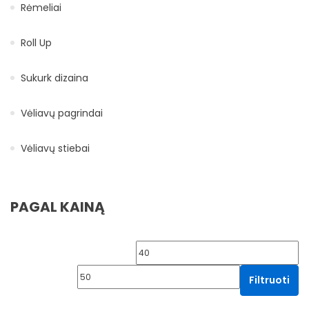
Rėmeliai
Roll Up
Sukurk dizaina
Vėliavų pagrindai
Vėliavų stiebai
PAGAL KAINĄ
Min kaina
Ma
Filtruoti