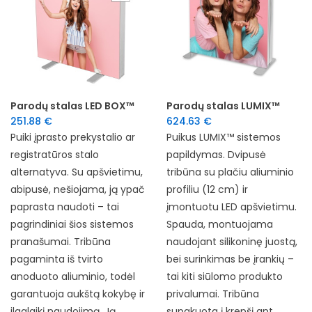
Parodų stalas LED BOX™
Parodų stalas LUMIX™
251.88
€
624.63
€
Puiki įprasto prekystalio ar
Puikus LUMIX™ sistemos
registratūros stalo
papildymas. Dvipusė
alternatyva. Su apšvietimu,
tribūna su plačiu aliuminio
abipusė, nešiojama, ją ypač
profiliu (12 cm) ir
paprasta naudoti – tai
įmontuotu LED apšvietimu.
pagrindiniai šios sistemos
Spauda, montuojama
pranašumai. Tribūna
naudojant silikoninę juostą,
pagaminta iš tvirto
bei surinkimas be įrankių –
anoduoto aliuminio, todėl
tai kiti siūlomo produkto
garantuoja aukštą kokybę ir
privalumai. Tribūna
ilgalaikį naudojimą. Ją
supakuota į krepšį ant