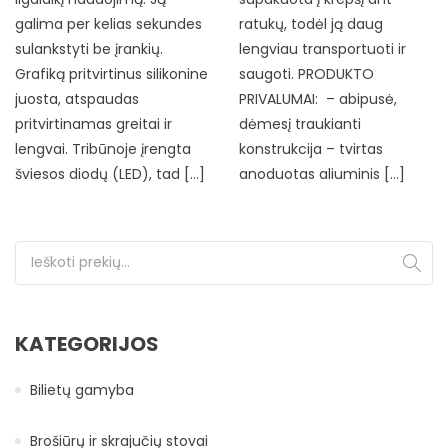
galima per kelias sekundes
ratukų, todėl ją daug
sulankstyti be įrankių.
lengviau transportuoti ir
Grafiką pritvirtinus silikonine
saugoti. PRODUKTO
juosta, atspaudas
PRIVALUMAI: – abipusė,
pritvirtinamas greitai ir
dėmesį traukianti
lengvai. Tribūnoje įrengta
konstrukcija – tvirtas
šviesos diodų (LED), tad […]
anoduotas aliuminis […]
Ieškoti:
KATEGORIJOS
Bilietų gamyba
Brošiūrų ir skrajučių stovai