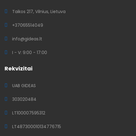
Taikos 217, Vilnius, Lietuva
+37065514049
info@gideas.lt
I - V: 9:00 - 17:00
Rekvizitai
UAB GIDEAS
303020484
LT100007595312
LT487300010134776715