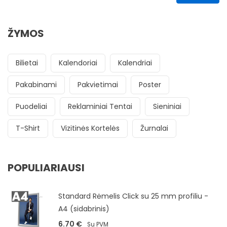
ŽYMOS
Bilietai
Kalendoriai
Kalendriai
Pakabinami
Pakvietimai
Poster
Puodeliai
Reklaminiai Tentai
Sieniniai
T-Shirt
Vizitinės Kortelės
Žurnalai
POPULIARIAUSI
Standard Rėmelis Click su 25 mm profiliu -
A4 (sidabrinis)
6.70
€
Su PVM