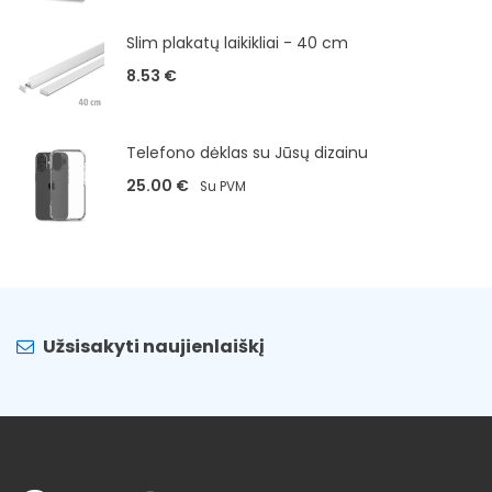
Slim plakatų laikikliai - 40 cm
8.53
€
Telefono dėklas su Jūsų dizainu
25.00
€
Su PVM
Užsisakyti naujienlaiškį