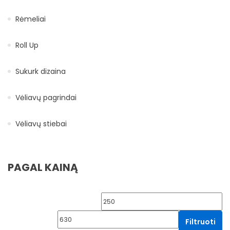
Rėmeliai
Roll Up
Sukurk dizaina
Vėliavų pagrindai
Vėliavų stiebai
PAGAL KAINĄ
Min kaina
Ma
Filtruoti