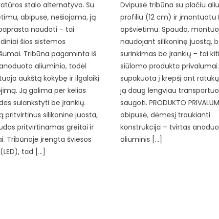
ratūros stalo alternatyva. Su
Dvipusė tribūna su plačiu ali
timu, abipusė, nešiojama, ją
profiliu (12 cm) ir įmontuotu
aprasta naudoti – tai
apšvietimu. Spauda, montu
diniai šios sistemos
naudojant silikoninę juostą, b
šumai. Tribūna pagaminta iš
surinkimas be įrankių – tai kit
 anoduoto aliuminio, todėl
siūlomo produkto privalumai.
uoja aukštą kokybę ir ilgalaikį
supakuota į krepšį ant ratukų
imą. Ją galima per kelias
ją daug lengviau transportuot
es sulankstyti be įrankių.
saugoti. PRODUKTO PRIVALUM
ą pritvirtinus silikonine juosta,
abipusė, dėmesį traukianti
das pritvirtinamas greitai ir
konstrukcija – tvirtas anodu
i. Tribūnoje įrengta šviesos
aliuminis […]
(LED), tad […]