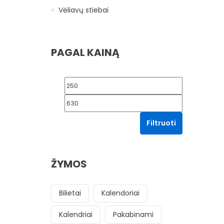
Vėliavų stiebai
PAGAL KAINĄ
Min kaina
Maks kaina
Filtruoti
ŽYMOS
Bilietai
Kalendoriai
Kalendriai
Pakabinami