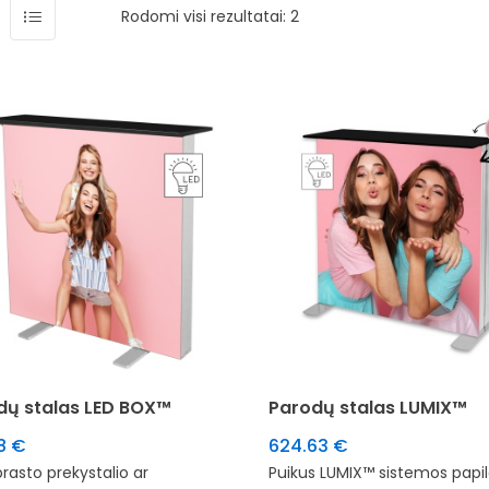
Rodomi visi rezultatai: 2
dų stalas LED BOX™
Parodų stalas LUMIX™
88
€
624.63
€
įprasto prekystalio ar
Puikus LUMIX™ sistemos papi