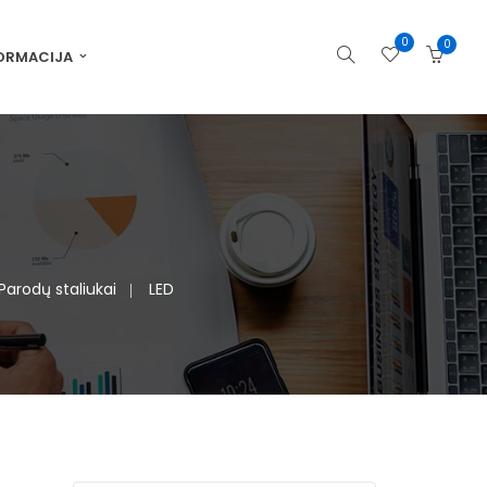
0
0
ORMACIJA
Parodų staliukai
LED