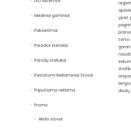
LED sistemos
regist
apšvie
Mediniai gaminiai
ypač p
pagrin
Pakvietimai
prana
tvirto
Parodos stendas
garant
naudoj
Parodų staliukai
sekund
Grafik
Pastatomi Reklaminiai Stovai
atspau
lengva
Pripučiama reklama
diodų 
Promo
Akrilo stovai