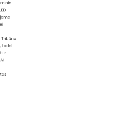
uminio
 LED
ojama
ei
i
 Tribūna
, todėl
i ir
AI: –
otas