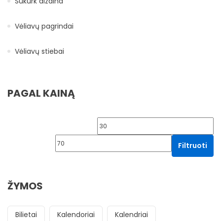
Sukurk dizaina
Vėliavų pagrindai
Vėliavų stiebai
PAGAL KAINĄ
Min kaina
Ma
Filtruoti
ŽYMOS
Bilietai
Kalendoriai
Kalendriai