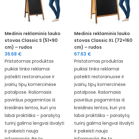
Medinis reklaminis lauko
Medinis reklaminis lauko
stovas Classic S (51×90
stovas Classic XL (72×160
cm) – rudos
cm) – rudos
36.68
€
67.63
€
Pristatomas produktas
Pristatomas produktas
puikiai tinka reklamai
puikiai tinka reklamai
pateikti restoranuose ir
pateikti restoranuose ir
įvairių tipų komercinėse
įvairių tipų komercinėse
patalpose. Rašomasis
patalpose. Rašomasis
paviršius pagamintas iš
paviršius pagamintas iš
kreidinės lentos, kuri yra
kreidinės lentos, kuri yra
labai praktiška – parašytą
labai praktiška – parašytą
turinį galima lengvai išvalyti
turinį galima lengvai išvalyti
ir pakeisti nauja
ir pakeisti nauja
informacija. Be to,
informacija. Be to,