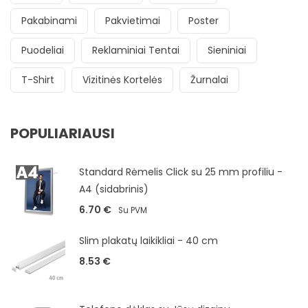
Pakabinami
Pakvietimai
Poster
Puodeliai
Reklaminiai Tentai
Sieniniai
T-Shirt
Vizitinės Kortelės
Žurnalai
POPULIARIAUSI
Standard Rėmelis Click su 25 mm profiliu -
A4 (sidabrinis)
6.70
€
Su PVM
Slim plakatų laikikliai - 40 cm
8.53
€