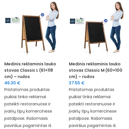
Medinis reklaminis lauko
Medinis reklaminis lauko
stovas Classic L (61×118
stovas Classic M (60×100
cm) – rudos
cm) – rudos
46.30
€
37.55
€
Pristatomas produktas
Pristatomas produktas
puikiai tinka reklamai
puikiai tinka reklamai
pateikti restoranuose ir
pateikti restoranuose ir
įvairių tipų komercinėse
įvairių tipų komercinėse
patalpose. Rašomasis
patalpose. Rašomasis
paviršius pagamintas iš
paviršius pagamintas iš