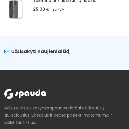
Telefono dėklas su Jūsų dizainu
25.00
€
Su PVM
Užsisakyti naujienlaiškį
Mūsų aukštos kokybės spaudos darbai atitiks Jūsų
aukščiausius lūkesčius ir padės pasiekti matomumą ir
išsikeltus tikslus.