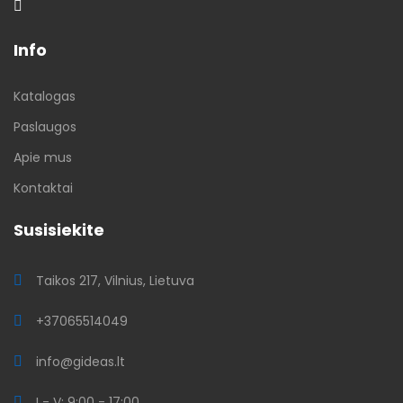
Info
Katalogas
Paslaugos
Apie mus
Kontaktai
Susisiekite
Taikos 217, Vilnius, Lietuva
+37065514049
info@gideas.lt
I - V: 9:00 - 17:00