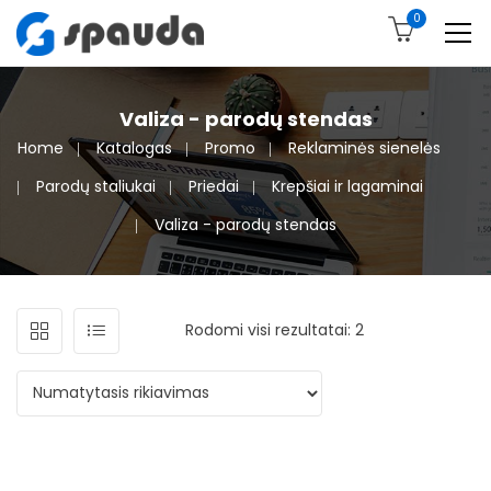
0
Valiza - parodų stendas
Home
Katalogas
Promo
Reklaminės sienelės
Parodų staliukai
Priedai
Krepšiai ir lagaminai
Valiza - parodų stendas
Rodomi visi rezultatai: 2