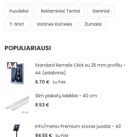
Puodeliai
Reklaminiai Tentai
Sieniniai
T-Shirt
Vizitinės Kortelės
Žurnalai
POPULIARIAUSI
Standard Rėmelis Click su 25 mm profiliu -
A4 (sidabrinis)
6.70
€
Su PVM
Slim plakatų laikikliai - 40 cm
8.53
€
Info/meniu Premium stovas juodas - A3
94.55
€
Su PVM