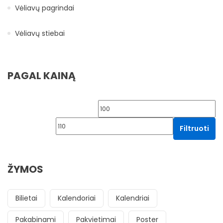
Vėliavų pagrindai
Vėliavų stiebai
PAGAL KAINĄ
Min kaina
Ma
Filtruoti
ŽYMOS
Bilietai
Kalendoriai
Kalendriai
Pakabinami
Pakvietimai
Poster