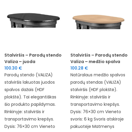
Stalviršis – Parodų stendo
Stalviršis – Parodų stendo
Valiza – juoda
Valiza – medžio spalva
100.30
€
100.28
€
Parodų stendo (VALIZA)
Natūralaus medžio spalvos
stalviršis lakuotas juodos
parodų stendas (VALIZA)
spalvos dažais (HDF
stalviršis (HDF plokštė).
plokštė). Tai elegantiškas
Rinkinyje: stalviršis ir
šio produkto papildymas.
transportavimo krepšys.
Rinkinyje: stalviršis ir
Dysis: 76×30 cm Vieneto
transportavimo krepšys.
svoris: 6 kg Svoris atskiroje
Dysis: 76×30 cm Vieneto
pakuotėje Matmenys