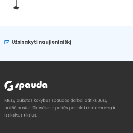
Užsisakyti naujienlaiškį
Mūsų aukštos kokybės spaudos darbai atitiks Jūsų
aukščiausius lūkesčius ir padės pasiekti matomumą ir
išsikeltus tikslus.