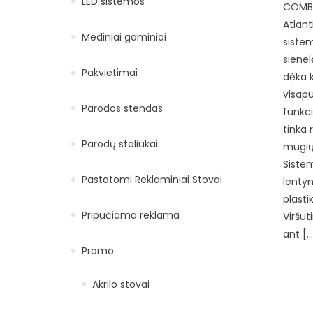
LED sistemos
COMBI
Atlant
Mediniai gaminiai
sistem
siene
Pakvietimai
dėka k
visapu
Parodos stendas
funkci
tinka 
Parodų staliukai
mugių
Sistem
Pastatomi Reklaminiai Stovai
lentyn
plasti
Pripučiama reklama
Viršut
ant […
Promo
Akrilo stovai