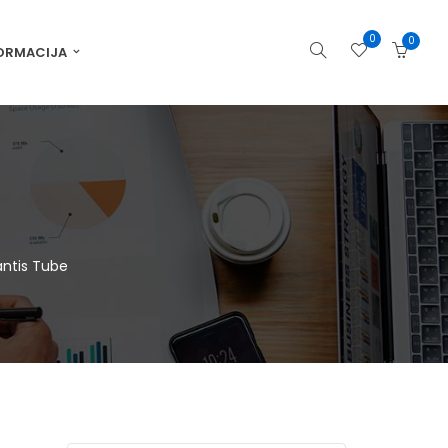
0
0
ORMACIJA
antis Tube