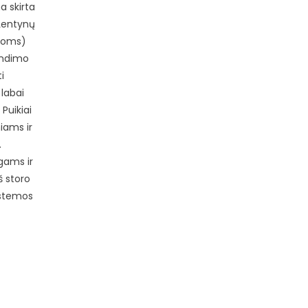
 skirta
 Lentynų
sioms)
endimo
i
 labai
Puikiai
iams ir
.
gams ir
š storo
sistemos