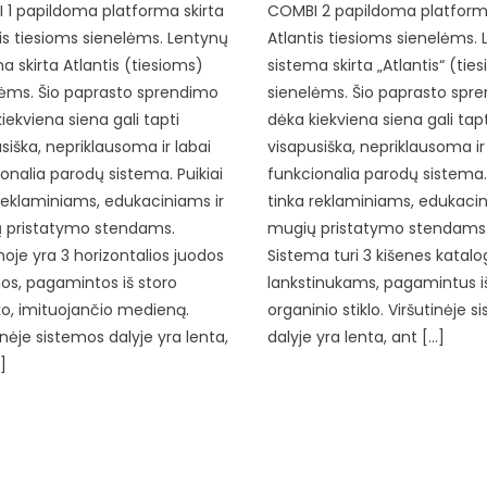
 1 papildoma platforma skirta
COMBI 2 papildoma platforma
is tiesioms sienelėms. Lentynų
Atlantis tiesioms sienelėms.
a skirta Atlantis (tiesioms)
sistema skirta „Atlantis“ (tie
lėms. Šio paprasto sprendimo
sienelėms. Šio paprasto spr
iekviena siena gali tapti
dėka kiekviena siena gali tapt
siška, nepriklausoma ir labai
visapusiška, nepriklausoma ir
onalia parodų sistema. Puikiai
funkcionalia parodų sistema. 
reklaminiams, edukaciniams ir
tinka reklaminiams, edukacin
 pristatymo stendams.
mugių pristatymo stendams
oje yra 3 horizontalios juodos
Sistema turi 3 kišenes katalo
os, pagamintos iš storo
lankstinukams, pagamintus i
ko, imituojančio medieną.
organinio stiklo. Viršutinėje 
inėje sistemos dalyje yra lenta,
dalyje yra lenta, ant […]
]