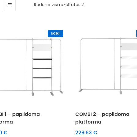
Rodomi visi rezultatai: 2
sold
I 1 – papildoma
COMBI 2 – papildoma
forma
platforma
10
€
228.63
€