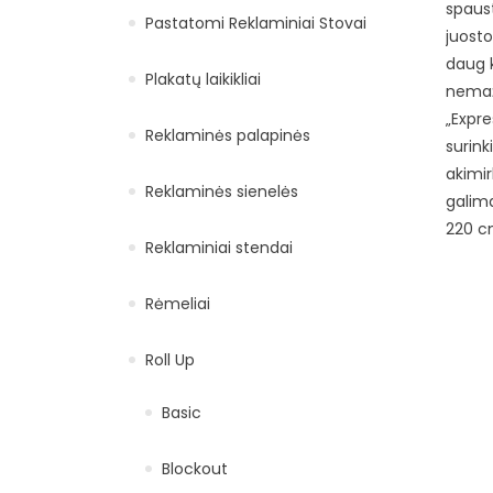
spaus
Pastatomi Reklaminiai Stovai
juosto
daug k
Plakatų laikikliai
nemaž
„Expre
Reklaminės palapinės
surink
akimir
Reklaminės sienelės
galima
220 c
Reklaminiai stendai
Rėmeliai
Roll Up
Basic
Blockout