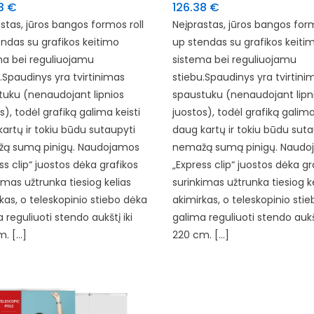
03
€
126.38
€
stas, jūros bangos formos roll
Neįprastas, jūros bangos form
ndas su grafikos keitimo
up stendas su grafikos keiti
ma bei reguliuojamu
sistema bei reguliuojamu
.Spaudinys yra tvirtinimas
stiebu.Spaudinys yra tvirtini
tuku (nenaudojant lipnios
spaustuku (nenaudojant lipn
s), todėl grafiką galima keisti
juostos), todėl grafiką galima
artų ir tokiu būdu sutaupyti
daug kartų ir tokiu būdu suta
ą sumą pinigų. Naudojamos
nemažą sumą pinigų. Naudo
ss clip“ juostos dėka grafikos
„Express clip“ juostos dėka gr
imas užtrunka tiesiog kelias
surinkimas užtrunka tiesiog k
kas, o teleskopinio stiebo dėka
akimirkas, o teleskopinio sti
 reguliuoti stendo aukštį iki
galima reguliuoti stendo aukšt
m. […]
220 cm. […]