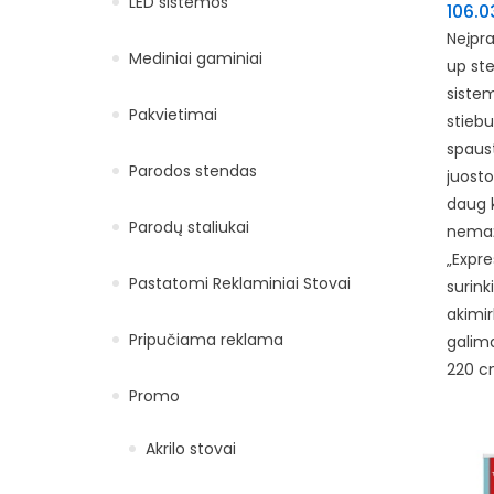
LED sistemos
106.
Neįpra
Mediniai gaminiai
up ste
siste
Pakvietimai
stiebu
spaus
Parodos stendas
juosto
daug k
Parodų staliukai
nemaž
„Expre
Pastatomi Reklaminiai Stovai
surink
akimir
Pripučiama reklama
galima
220 c
Promo
Akrilo stovai