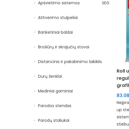
Apšvietimo sistemos
SEG
Atitvėrimo stulpeliai
Banketiniai baldai
Brošiūrų ir skrajučių stovai
Distancinis ir pakabinimo laikiklis
Roll
Durų ženklai
regul
graf
Mediniai gaminiai
83.0
Neįpra
Parodos stendas
up ste
siste
Parodų staliukai
stiebu