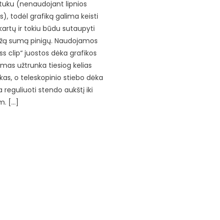
tuku (nenaudojant lipnios
s), todėl grafiką galima keisti
artų ir tokiu būdu sutaupyti
ą sumą pinigų. Naudojamos
ss clip“ juostos dėka grafikos
imas užtrunka tiesiog kelias
kas, o teleskopinio stiebo dėka
 reguliuoti stendo aukštį iki
m. […]