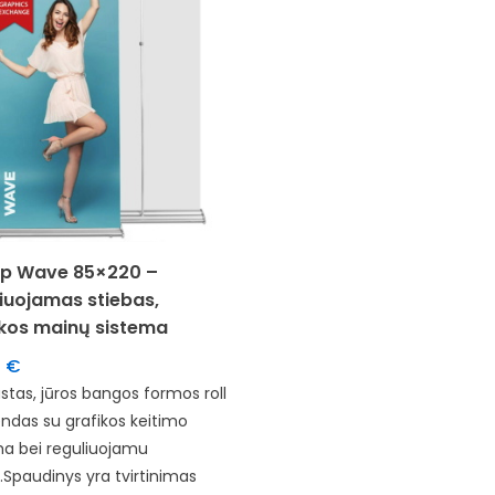
 up Wave 85×220 –
iuojamas stiebas,
ikos mainų sistema
8
€
stas, jūros bangos formos roll
ndas su grafikos keitimo
ma bei reguliuojamu
.Spaudinys yra tvirtinimas