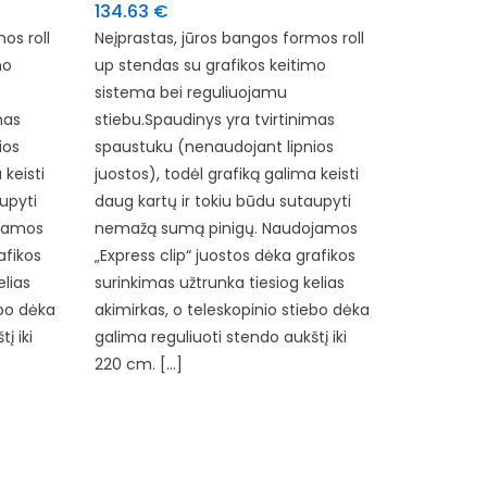
134.63
€
os roll
Neįprastas, jūros bangos formos roll
mo
up stendas su grafikos keitimo
sistema bei reguliuojamu
mas
stiebu.Spaudinys yra tvirtinimas
ios
spaustuku (nenaudojant lipnios
 keisti
juostos), todėl grafiką galima keisti
upyti
daug kartų ir tokiu būdu sutaupyti
jamos
nemažą sumą pinigų. Naudojamos
afikos
„Express clip“ juostos dėka grafikos
elias
surinkimas užtrunka tiesiog kelias
ebo dėka
akimirkas, o teleskopinio stiebo dėka
į iki
galima reguliuoti stendo aukštį iki
220 cm. […]