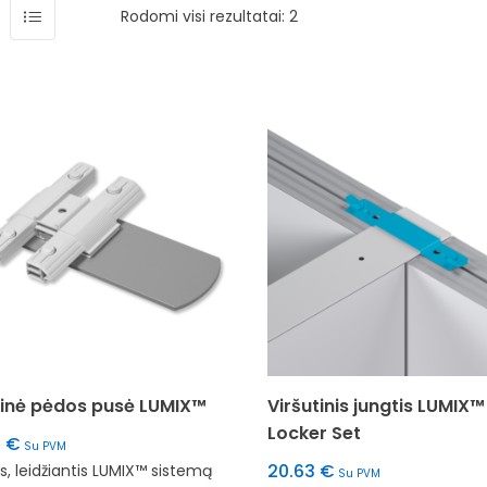
Rodomi visi rezultatai: 2
rinė pėdos pusė LUMIX™
Viršutinis jungtis LUMIX™
Locker Set
8
€
Su PVM
20.63
€
s, leidžiantis LUMIX™ sistemą
Su PVM