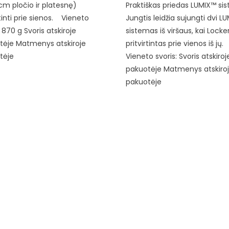
m pločio ir platesnę)
Praktiškas priedas LUMIX™ sis
rtinti prie sienos. Vieneto
Jungtis leidžia sujungti dvi L
: 870 g Svoris atskiroje
sistemas iš viršaus, kai Locke
tėje Matmenys atskiroje
pritvirtintas prie vienos iš jų
tėje
Vieneto svoris: Svoris atskiroj
pakuotėje Matmenys atskiro
pakuotėje