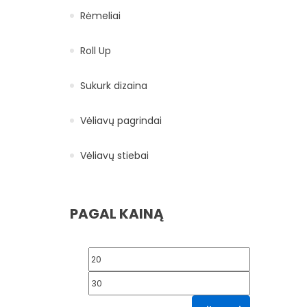
Rėmeliai
Roll Up
Sukurk dizaina
Vėliavų pagrindai
Vėliavų stiebai
PAGAL KAINĄ
Min kaina
Maks kaina