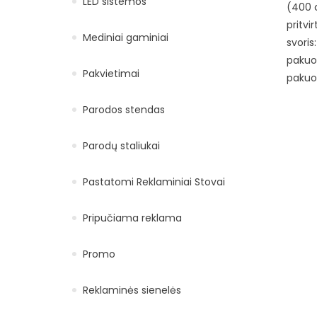
LED sistemos
(400 c
pritvi
Mediniai gaminiai
svoris
pakuo
Pakvietimai
pakuo
Parodos stendas
Parodų staliukai
Pastatomi Reklaminiai Stovai
Pripučiama reklama
Promo
Reklaminės sienelės