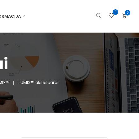
0
0
ORMACIJA
i
MIX™
LUMIX™ aksesuarai