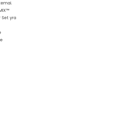
temai.
UMIX™
r Set yra
.
e
je