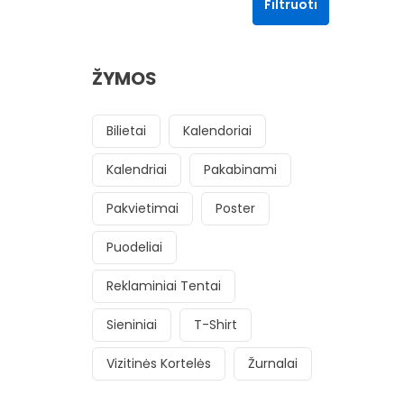
Filtruoti
ŽYMOS
Bilietai
Kalendoriai
Kalendriai
Pakabinami
Pakvietimai
Poster
Puodeliai
Reklaminiai Tentai
Sieniniai
T-Shirt
Vizitinės Kortelės
Žurnalai