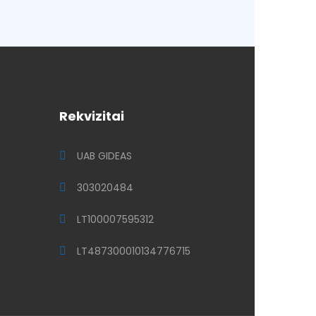
Rekvizitai
UAB GIDEAS
303020484
LT100007595312
LT487300010134776715