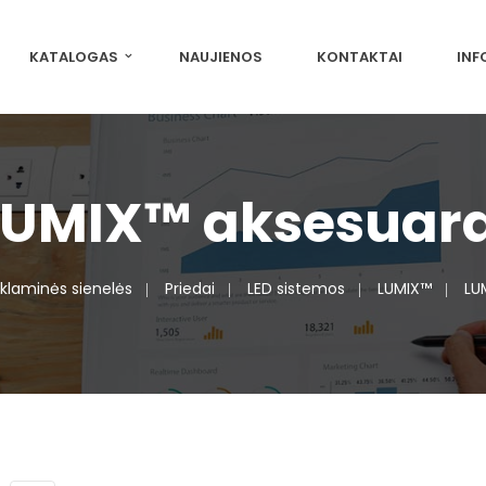
KATALOGAS
NAUJIENOS
KONTAKTAI
INF
LUMIX™ aksesuara
klaminės sienelės
Priedai
LED sistemos
LUMIX™
LU