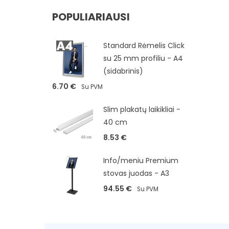
POPULIARIAUSI
Standard Rėmelis Click
su 25 mm profiliu - A4
(sidabrinis)
6.70
€
Su PVM
Slim plakatų laikikliai -
40 cm
8.53
€
Info/meniu Premium
stovas juodas - A3
94.55
€
Su PVM