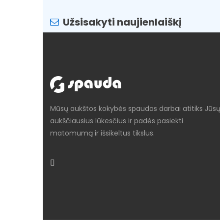
Užsisakyti naujienlaiškį
Mūsų aukštos kokybės spaudos darbai atitiks Jūs
aukščiausius lūkesčius ir padės pasiekti
matomumą ir išsikeltus tikslus.