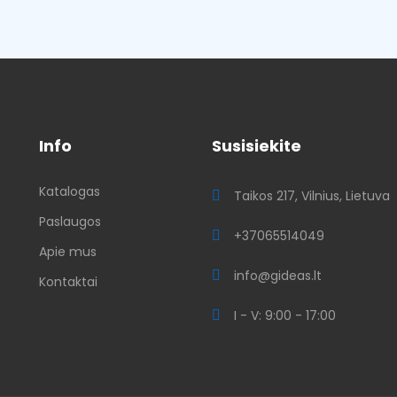
Info
Susisiekite
Katalogas
ų
Taikos 217, Vilnius, Lietuva
Paslaugos
+37065514049
Apie mus
info@gideas.lt
Kontaktai
I - V: 9:00 - 17:00