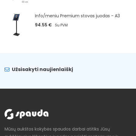
Info/meniu Premium stovas juodas - A3
94.55
€
Su PVM
Užsisakyti naujienlaiškį
Mūsų aukštos kokybės spaudos darbai atitiks Jūsų