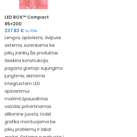
LED BOX™ Compact
85×200
237.83
€
Su PVM
Lengva, apšviesta, dvipusė
sistema, surenkama be
jokių įrankių.Šis produktas
išsiskiria konstrukcija,
pagrįsta greitojo sujungimo
jungtimis, skirtomis
integruotam LED
apšvietimui
maitinti.Spausdintas
vaizdas pritvirtinamas
silikonine juosta, todėl
grafika montuojama be
jokių problemų ir labai
greitai. Sistema supakuota į