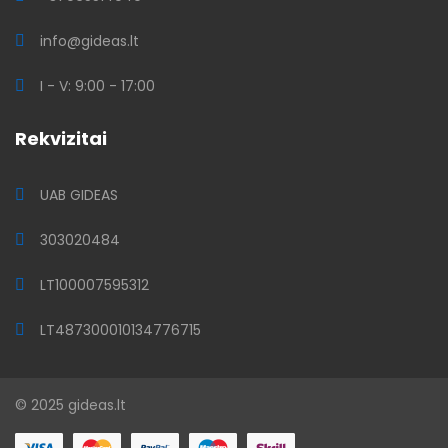
info@gideas.lt
I - V: 9:00 - 17:00
Rekvizitai
UAB GIDEAS
303020484
LT100007595312
LT487300010134776715
© 2025 gideas.lt