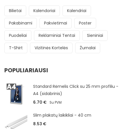
Bilietai
Kalendoriai
Kalendriai
Pakabinami
Pakvietimai
Poster
Puodeliai
Reklaminiai Tentai
Sieniniai
T-Shirt
Vizitinės Kortelės
Žurnalai
POPULIARIAUSI
Standard Rėmelis Click su 25 mm profiliu -
A4 (sidabrinis)
6.70
€
Su PVM
Slim plakatų laikikliai - 40 cm
8.53
€