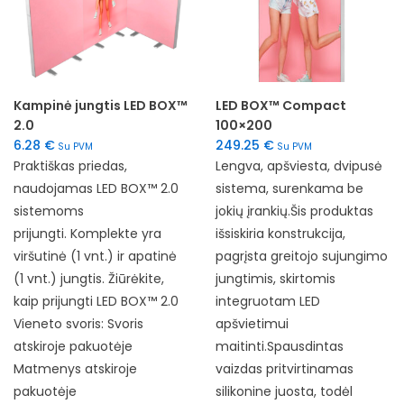
Kampinė jungtis LED BOX™
LED BOX™ Compact
2.0
100×200
6.28
€
249.25
€
Su PVM
Su PVM
Praktiškas priedas,
Lengva, apšviesta, dvipusė
naudojamas LED BOX™ 2.0
sistema, surenkama be
sistemoms
jokių įrankių.Šis produktas
prijungti. Komplekte yra
išsiskiria konstrukcija,
viršutinė (1 vnt.) ir apatinė
pagrįsta greitojo sujungimo
(1 vnt.) jungtis. Žiūrėkite,
jungtimis, skirtomis
kaip prijungti LED BOX™ 2.0
integruotam LED
Vieneto svoris: Svoris
apšvietimui
atskiroje pakuotėje
maitinti.Spausdintas
Matmenys atskiroje
vaizdas pritvirtinamas
pakuotėje
silikonine juosta, todėl