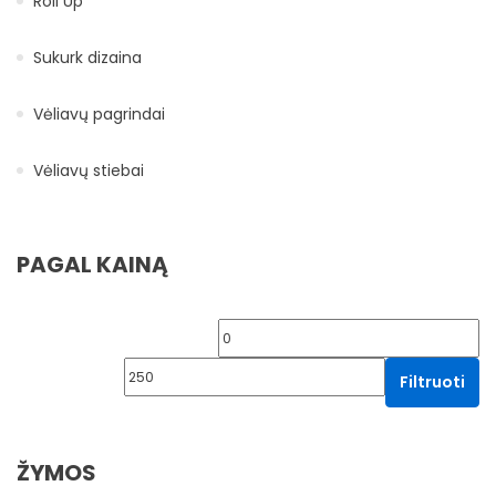
Roll Up
Sukurk dizaina
Vėliavų pagrindai
Vėliavų stiebai
PAGAL KAINĄ
Min kaina
Ma
Filtruoti
ŽYMOS