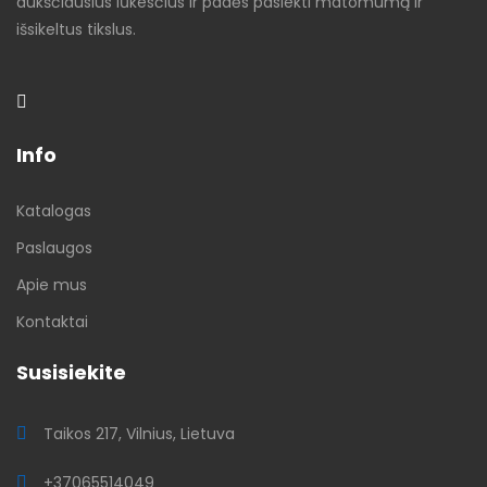
aukščiausius lūkesčius ir padės pasiekti matomumą ir
išsikeltus tikslus.
Info
Katalogas
Paslaugos
Apie mus
Kontaktai
Susisiekite
Taikos 217, Vilnius, Lietuva
+37065514049