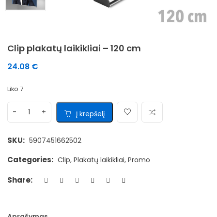
Clip plakatų laikikliai – 120 cm
24.08
€
Liko 7
Į krepšelį
SKU:
5907451662502
Categories:
Clip
,
Plakatų laikikliai
,
Promo
Share:
Aprašymas