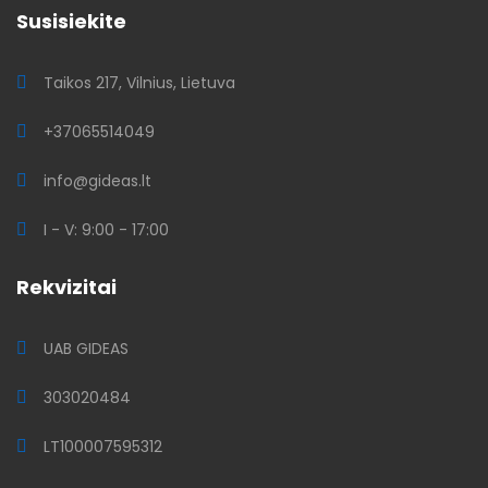
Susisiekite
Taikos 217, Vilnius, Lietuva
+37065514049
info@gideas.lt
I - V: 9:00 - 17:00
Rekvizitai
UAB GIDEAS
303020484
LT100007595312