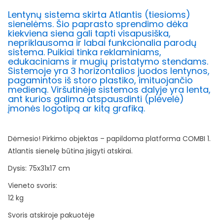
Lentynų sistema skirta Atlantis (tiesioms)
sienelėms. Šio paprasto sprendimo dėka
kiekviena siena gali tapti visapusiška,
nepriklausoma ir labai funkcionalia parodų
sistema. Puikiai tinka reklaminiams,
edukaciniams ir mugių pristatymo stendams.
Sistemoje yra 3 horizontalios juodos lentynos,
pagamintos iš storo plastiko, imituojančio
medieną. Viršutinėje sistemos dalyje yra lenta,
ant kurios galima atspausdinti (plėvelė)
įmonės logotipą ar kitą grafiką.
Dėmesio! Pirkimo objektas – papildoma platforma COMBI 1.
Atlantis sienelę būtina įsigyti atskirai.
Dysis: 75x31x17 cm
Vieneto svoris:
12 kg
Svoris atskiroje pakuotėje