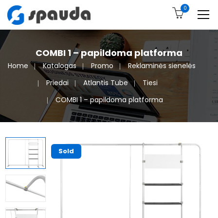
0
COMBI 1 – papildoma platforma
Home
Katalogas
Promo
Reklaminės sienelės
Priedai
Atlantis Tube
Tiesi
COMBI 1 – papildoma platforma
Sold