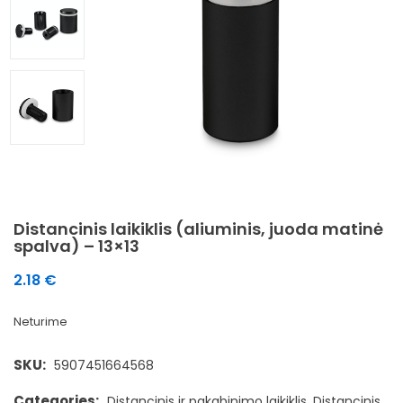
Distancinis laikiklis (aliuminis, juoda matinė
spalva) – 13×13
2.18
€
Neturime
SKU:
5907451664568
Categories:
Distancinis ir pakabinimo laikiklis
,
Distancinis