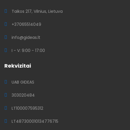
Taikos 217, Vilnius, Lietuva
+37065514049
info@gideas.lt
I - V: 9:00 - 17:00
Rekvizitai
UAB GIDEAS
303020484
LT100007595312
LT487300010134776715