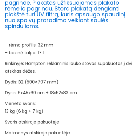
pagrinde. Plakatas užfiksuojamas plakato
rėmelio pagrindu. Stora plakatą dengianti
plokštė turi UV filtrą, kuris apsaugo spaudinį
nuo spalvų praradimo veikiant saulės
spinduliams.
– rėmo profilis: 32 mm
– bazinė talpa: 17 l
Rinkinyje: Hampton reklaminis lauko stovas supakuotas į dvi
atskiras dėžes.
Dydis: B2 (500×707 mm)
Dysis: 6x45x60 cm + 18x52x83 cm
Vieneto svoris:
13 kg (6 kg + 7 kg)
Svoris atskiroje pakuotėje
Matmenys atskiroje pakuotėje