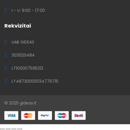
I - V: 9:00 - 17:00
Rekvizitai
UAB GIDEAS
303020484
LT100007595312
LT487300010134776715
© 2025 gideas.lt