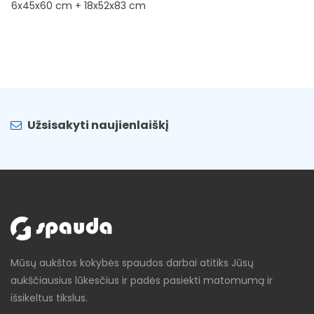
6x45x60 cm + 18x52x83 cm
Užsisakyti naujienlaiškį
Mūsų aukštos kokybės spaudos darbai atitiks Jūsų
aukščiausius lūkesčius ir padės pasiekti matomumą ir
išsikeltus tikslus.