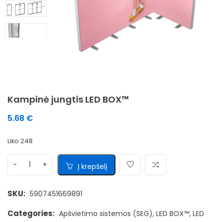
Kampinė jungtis LED BOX™
5.68
€
Liko 248
Į krepšelį
SKU:
5907451669891
Categories:
Apšvietimo sistemos (SEG)
,
LED BOX™
,
LED