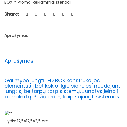
BOX™
,
Promo
,
Reklaminiai stendai
Share:
Aprašymas
Aprašymas
Galimybė jungti LED BOX konstrukcijos
elementus į bet kokio ilgio sieneles, naudojant
jungtis, be tarpų tarp sistemų. Jungtys įeina į
komplektą. Pažiūrėkite, kaip sujungti sistemas:
Dydis: 12,5×12,5×3,5 cm