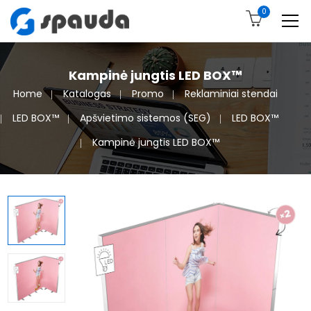
0
Kampinė jungtis LED BOX™
Home
Katalogas
Promo
Reklaminiai stendai
LED BOX™
Apšvietimo sistemos (SEG)
LED BOX™
Kampinė jungtis LED BOX™