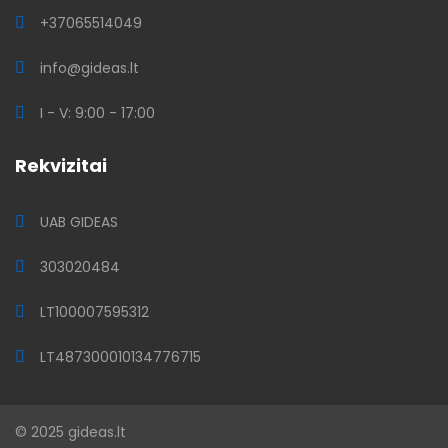
+37065514049
info@gideas.lt
I - V: 9:00 - 17:00
Rekvizitai
UAB GIDEAS
303020484
LT100007595312
LT487300010134776715
© 2025 gideas.lt