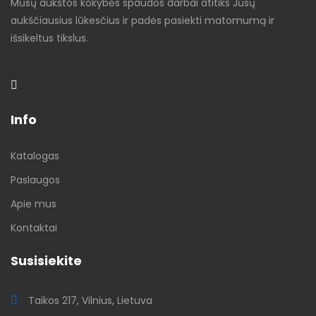
Mūsų aukštos kokybės spaudos darbai atitiks Jūsų
aukščiausius lūkesčius ir padės pasiekti matomumą ir
išsikeltus tikslus.
Info
Katalogas
Paslaugos
Apie mus
Kontaktai
Susisiekite
Taikos 217, Vilnius, Lietuva