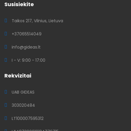
Susisiekite
Taikos 217, Vilnius, Lietuva
+37065514049
info@gideas.lt
I - V: 9:00 - 17:00
Rekvizitai
UAB GIDEAS
303020484
LT100007595312