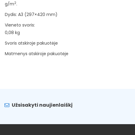
2
g/m
.
Dydis: A3 (297×420 mm)
Vieneto svoris:
0,08 kg
Svoris atskiroje pakuotėje
Matmenys atskiroje pakuotėje
Užsisakyti naujienlaiškį