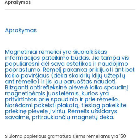
Aprašymas
Aprašymas
Magnetiniai rėmeliai yra šiuolaikiškas
informacijos pateikimo būdas. Jie tampa vis
populiaresni dėl savo estetikos ir naudojimo
paprastumo. Rėmelį pakanka priklijuoti ant bet
kokio paviršiaus (dėka skaidrių klijų užteptų
ant rėmelio) ir jis jau paruoštas naudoti.
Blizganti antirefleksinė plėvelė laiko spaudinį
magnetinėmis juostelėmis, kurios yra
pritvirtintos prie spaudinio ir prie rėmelio.
Norėdami pakeisti plakatą, tiesiog pakelkite
priekinę plėvelę į viršų. Rėmelis užsidarys
savaime, pritraukiančių magnetų dėka.
Siūloma popieriaus gramatūra šiems rėmeliams yra 150