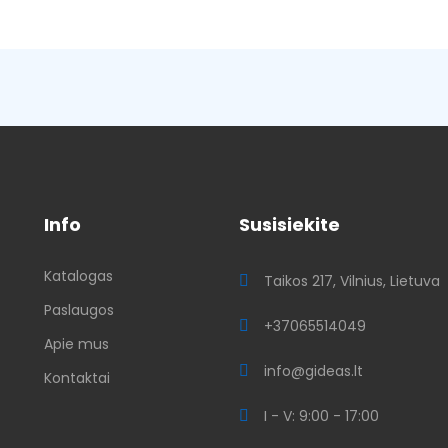
Info
Susisiekite
Katalogas
ų
Taikos 217, Vilnius, Lietuva
Paslaugos
+37065514049
Apie mus
info@gideas.lt
Kontaktai
I - V: 9:00 - 17:00