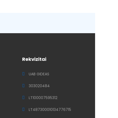
Rekvizitai
UAB GIDEAS
303020484
LT100007595312
LT487300010134776715