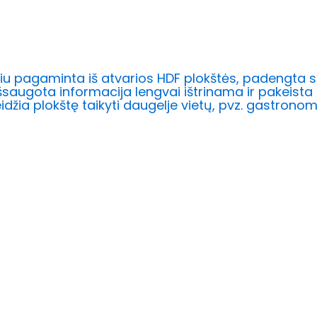
u pagaminta iš atvarios HDF plokštės, padengta spe
šsaugota informacija lengvai ištrinama ir pakeista n
eidžia plokštę taikyti daugelje vietų, pvz. gastronom