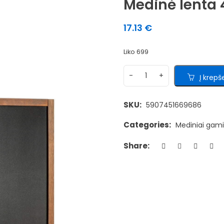
Medinė lenta
17.13
€
Liko 699
Į krepše
SKU:
5907451669686
Categories:
Mediniai gami
Share: