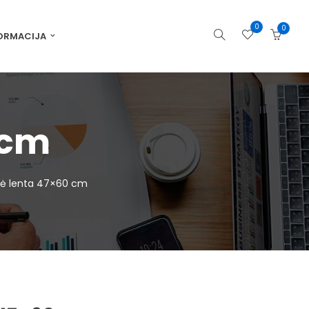
0
0
ORMACIJA
 cm
ė lenta 47×60 cm