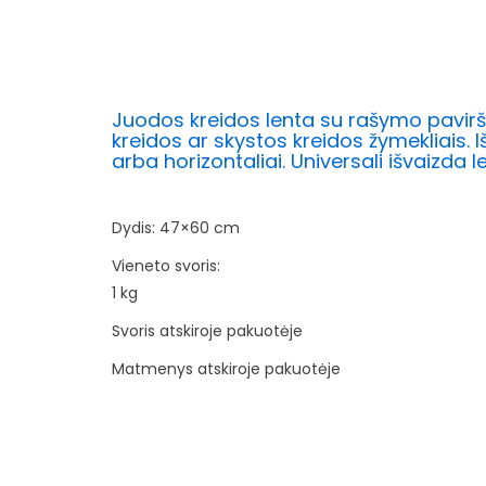
Juodos kreidos lenta su rašymo pavirši
kreidos ar skystos kreidos žymekliais. I
arba horizontaliai. Universali išvaizda l
Dydis: 47×60 cm
Vieneto svoris:
1 kg
Svoris atskiroje pakuotėje
Matmenys atskiroje pakuotėje