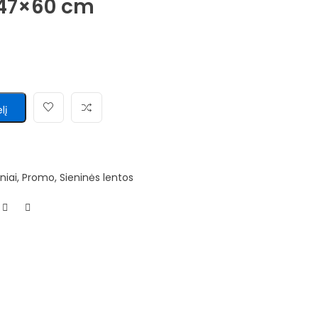
 47×60 cm
lį
niai
,
Promo
,
Sieninės lentos