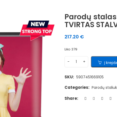
Parodų stalas
TVIRTAS STALV
217.20
€
Liko 379
Į krepše
SKU:
5907451669105
Categories:
Parodų staliuk
Share: