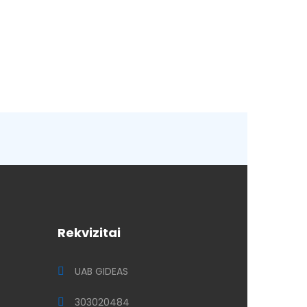
Rekvizitai
UAB GIDEAS
303020484