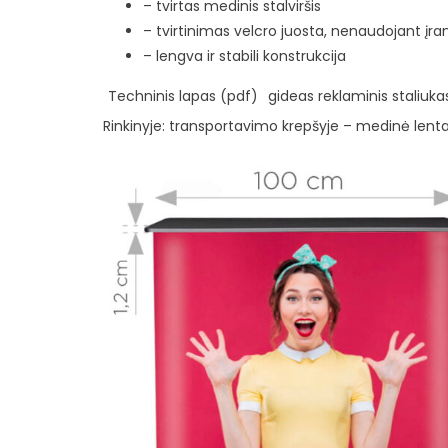
– tvirtas medinis stalviršis
– tvirtinimas velcro juosta, nenaudojant įra
– lengva ir stabili konstrukcija
Techninis lapas (pdf)
gideas reklaminis staliuk
Rinkinyje: transportavimo krepšyje – medinė lenta, 