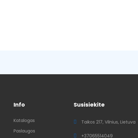
Info
Susisiekite
Katalogas
ų
Taikos 217, Vilnius, Lietuva
Paslaugos
+37065514049