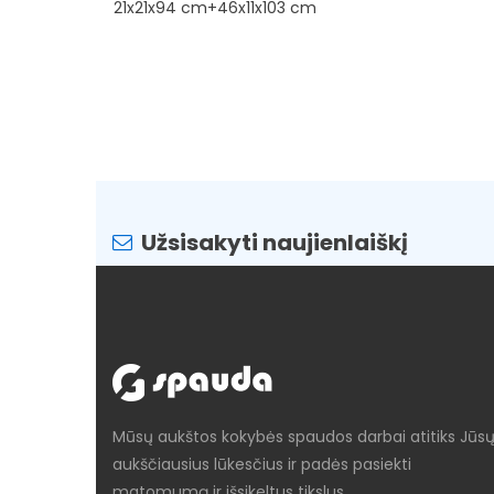
21x21x94 cm+46x11x103 cm
Užsisakyti naujienlaiškį
Mūsų aukštos kokybės spaudos darbai atitiks Jūs
aukščiausius lūkesčius ir padės pasiekti
matomumą ir išsikeltus tikslus.