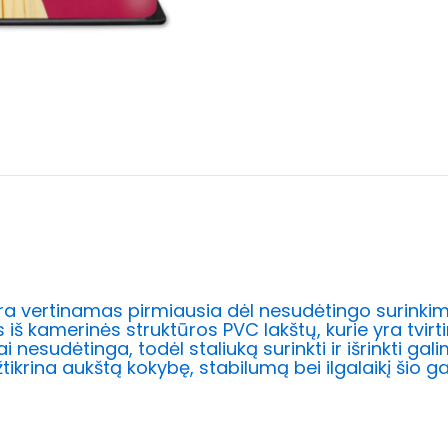
 yra vertinamas pirmiausia dėl nesudėtingo surinkim
š kamerinės struktūros PVC lakštų, kurie yra tvirtin
 nesudėtinga, todėl staliuką surinkti ir išrinkti galim
užtikrina aukštą kokybę, stabilumą bei ilgalaikį šio