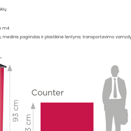
nkių
as m4
medinis pagrindas ir plastikinė lentyna; transportavimo vamzdyje –