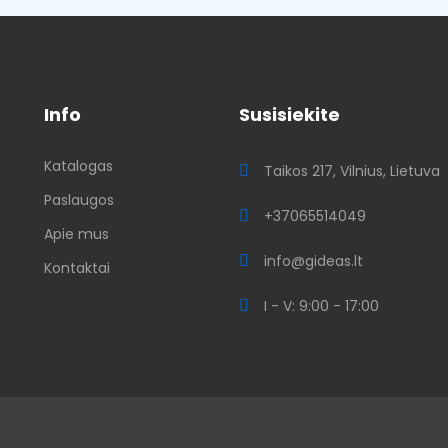
Info
Susisiekite
Katalogas
ų
Taikos 217, Vilnius, Lietuva
Paslaugos
+37065514049
Apie mus
info@gideas.lt
Kontaktai
I - V: 9:00 - 17:00