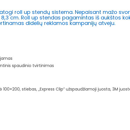
togi roll up stendų sistema. Nepaisant mažo svorio,
8,3 cm. Roll up stendas pagamintas iš aukštos ko
rtinamas didelių reklamos kampanijų atveju.
ojamas
tinis spaudinio tvirtinimas
100×200, stiebas, „Express Clip” užspaudžiamoji juosta, 3M juoste