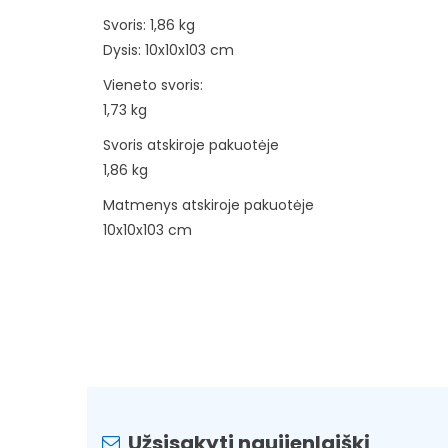
Svoris: 1,86 kg
Dysis: 10x10x103 cm
Vieneto svoris:
1,73 kg
Svoris atskiroje pakuotėje
1,86 kg
Matmenys atskiroje pakuotėje
10x10x103 cm
Užsisakyti naujienlaiškį