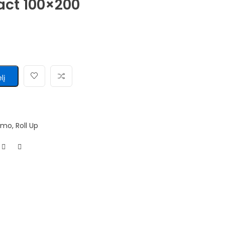
act 100×200
lį
omo
,
Roll Up