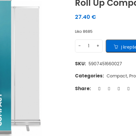
Roll Up Comp
27.40
€
Liko 8685
Į krepše
SKU:
5907451660027
Categories:
Compact
,
Pr
Share: