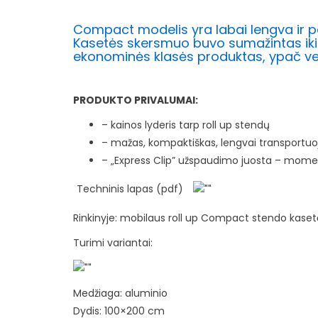
Compact modelis yra labai lengva ir pa
Kasetės skersmuo buvo sumažintas iki 
ekonominės klasės produktas, ypač ve
PRODUKTO PRIVALUMAI:
– kainos lyderis tarp roll up stendų
– mažas, kompaktiškas, lengvai transportu
– „Express Clip” užspaudimo juosta – momen
Techninis lapas (pdf)
Rinkinyje: mobilaus roll up Compact stendo kasetė 
Turimi variantai:
Medžiaga: aluminio
Dydis: 100×200 cm