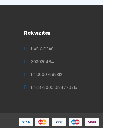
Rekvizitai
UAB GIDEAS
303020484
LT100007595312
LT487300010134776715