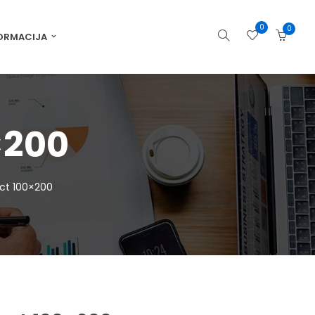
0
0
ORMACIJA
×200
ct 100×200