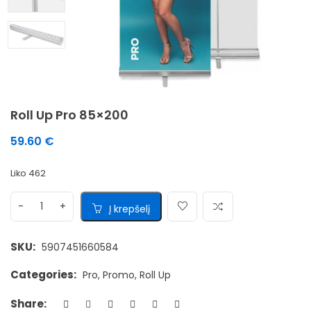
Roll Up Pro 85×200
59.60
€
Liko 462
Į krepšelį
SKU:
5907451660584
Categories:
Pro
,
Promo
,
Roll Up
Share: