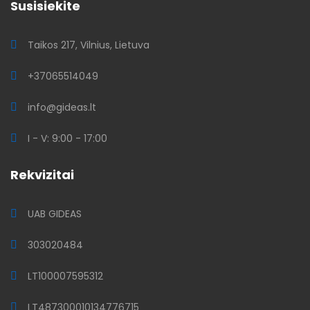
Susisiekite
Taikos 217, Vilnius, Lietuva
+37065514049
info@gideas.lt
I - V: 9:00 - 17:00
Rekvizitai
UAB GIDEAS
303020484
LT100007595312
LT487300010134776715