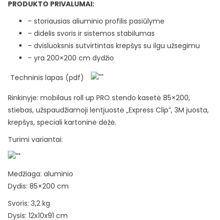
PRODUKTO PRIVALUMAI:
– storiausias aliuminio profilis pasiūlyme
– didelis svoris ir sistemos stabilumas
– dvisluoksnis sutvirtintas krepšys su ilgu užsegimu
– yra 200×200 cm dydžio
Techninis lapas (pdf)
Rinkinyje: mobilaus roll up PRO stendo kasetė 85×200,
stiebas, užspaudžiamoji lentjuostė „Express Clip”, 3M juosta,
krepšys, speciali kartoninė dėžė.
Turimi variantai:
Medžiaga: aluminio
Dydis: 85×200 cm
Svoris: 3,2 kg
Dysis: 12x10x91 cm