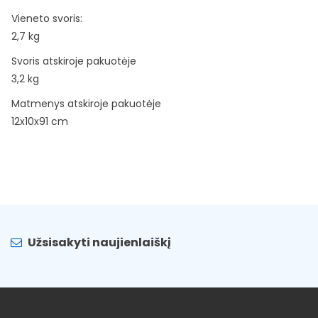
Vieneto svoris:
2,7 kg
Svoris atskiroje pakuotėje
3,2 kg
Matmenys atskiroje pakuotėje
12x10x91 cm
Užsisakyti naujienlaiškį