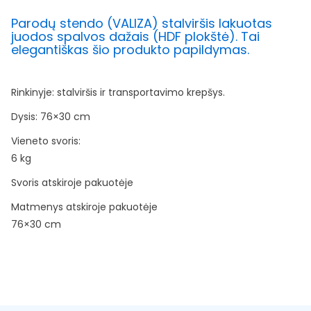
Parodų stendo (VALIZA) stalviršis lakuotas
juodos spalvos dažais (HDF plokštė). Tai
elegantiškas šio produkto papildymas.
Rinkinyje:
stalviršis ir transportavimo krepšys.
Dysis: 76×30 cm
Vieneto svoris:
6 kg
Svoris atskiroje pakuotėje
Matmenys atskiroje pakuotėje
76×30 cm