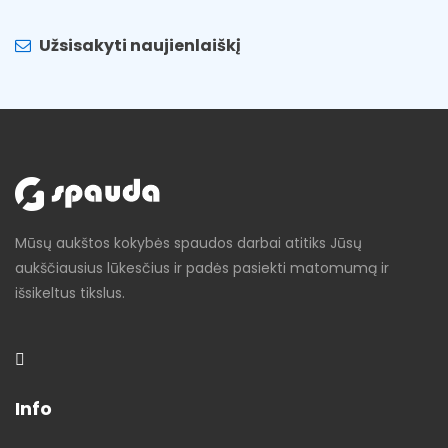
Užsisakyti naujienlaiškį
Mūsų aukštos kokybės spaudos darbai atitiks Jūsų
aukščiausius lūkesčius ir padės pasiekti matomumą ir
išsikeltus tikslus.
Info