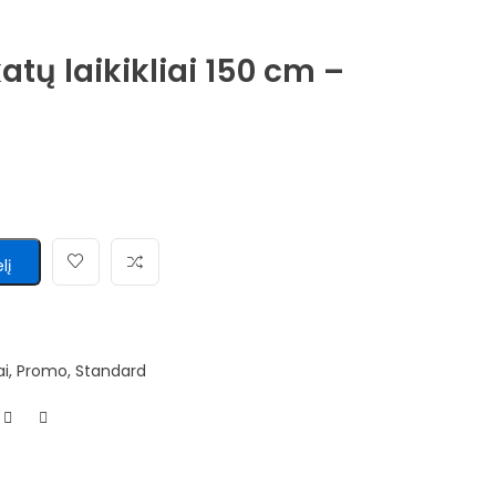
tų laikikliai 150 cm –
lį
ai
,
Promo
,
Standard