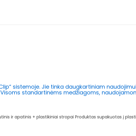
ss Clip“ sistemoje. Jie tinka daugkartiniam naudoji
yti. Visoms standartinėms medžiagoms, naudojamom
tinis ir apatinis + plastikiniai stropai Produktas supakuotas į plasti