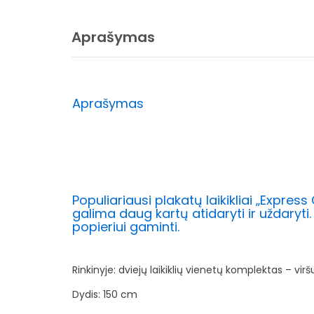
Aprašymas
Aprašymas
Populiariausi plakatų laikikliai „Expre
galima daug kartų atidaryti ir uždar
popieriui gaminti.
Rinkinyje: dviejų laikiklių vienetų komplektas – viršu
Dydis: 150 cm