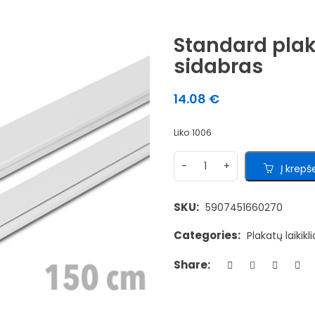
Standard plaka
sidabras
14.08
€
Liko 1006
Į krepše
SKU:
5907451660270
Categories:
Plakatų laikikli
Share: