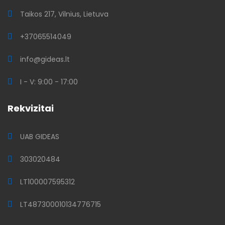
Taikos 217, Vilnius, Lietuva
+37065514049
info@gideas.lt
I - V: 9:00 - 17:00
Rekvizitai
UAB GIDEAS
303020484
LT100007595312
LT487300010134776715