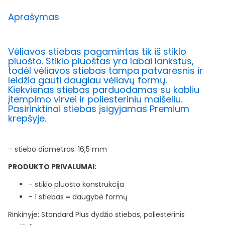
Aprašymas
Vėliavos stiebas pagamintas tik iš stiklo
pluošto. Stiklo pluoštas yra labai lankstus,
todėl vėliavos stiebas tampa patvaresnis ir
leidžia gauti daugiau vėliavų formų.
Kiekvienas stiebas parduodamas su kabliu
įtempimo virvei ir poliesteriniu maišeliu.
Pasirinktinai stiebas įsigyjamas Premium
krepšyje.
– stiebo diametras: 16,5 mm
PRODUKTO PRIVALUMAI:
– stiklo pluošto konstrukcija
– 1 stiebas = daugybė formų
Rinkinyje: Standard Plus dydžio stiebas, poliesterinis