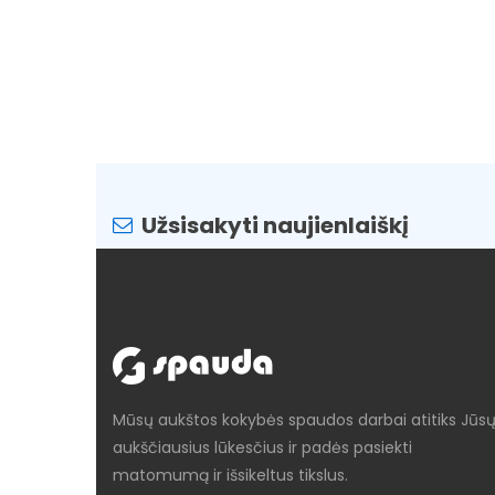
Užsisakyti naujienlaiškį
Mūsų aukštos kokybės spaudos darbai atitiks Jūs
aukščiausius lūkesčius ir padės pasiekti
matomumą ir išsikeltus tikslus.