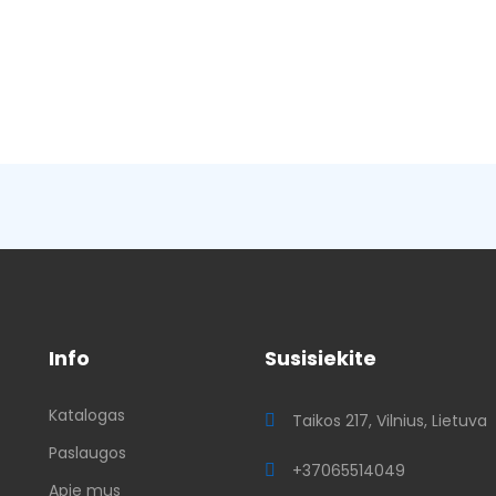
Info
Susisiekite
Katalogas
ų
Taikos 217, Vilnius, Lietuva
Paslaugos
+37065514049
Apie mus