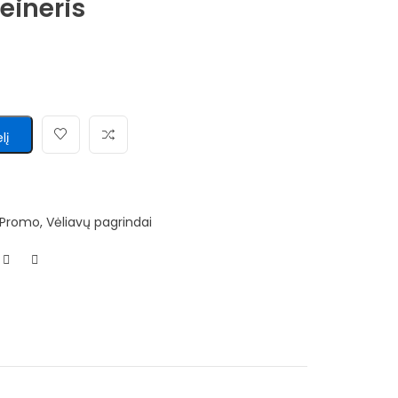
eineris
lį
Promo
,
Vėliavų pagrindai