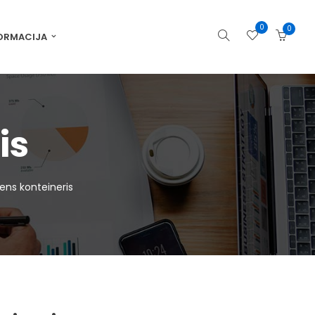
0
0
ORMACIJA
is
ens konteineris