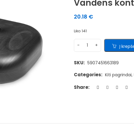
Vandens kont
20.18
€
Liko 141
Į krepše
SKU:
5907451663189
Categories:
Kiti pagrindai
,
Share: