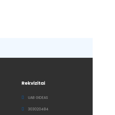
Rekvizitai
UAB GIDEAS
303020484