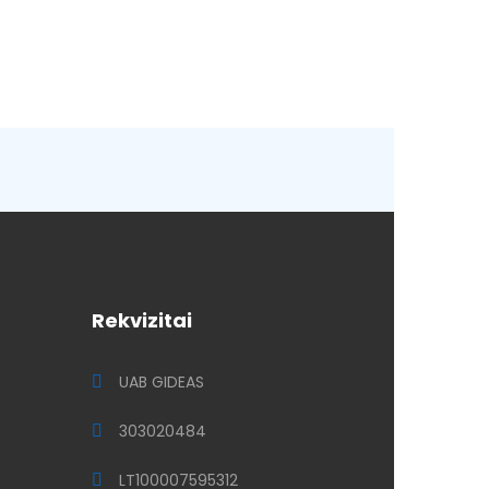
Rekvizitai
UAB GIDEAS
303020484
LT100007595312