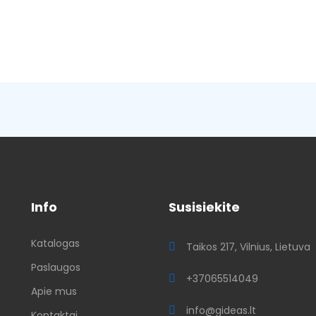
Info
Susisiekite
Katalogas
ų
Taikos 217, Vilnius, Lietuva
Paslaugos
+37065514049
Apie mus
info@gideas.lt
Kontaktai