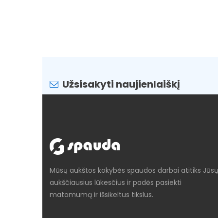
Užsisakyti naujienlaiškį
Mūsų aukštos kokybės spaudos darbai atitiks Jūs
aukščiausius lūkesčius ir padės pasiekti
matomumą ir išsikeltus tikslus.