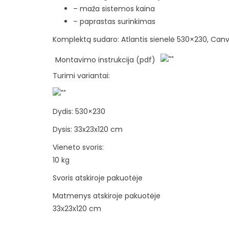
– maža sistemos kaina
– paprastas surinkimas
Komplektą sudaro: Atlantis sienelė 530×230, Canv
Montavimo instrukcija (pdf)
Turimi variantai:
Dydis: 530×230
Dysis: 33x23x120 cm
Vieneto svoris:
10 kg
Svoris atskiroje pakuotėje
Matmenys atskiroje pakuotėje
33x23x120 cm