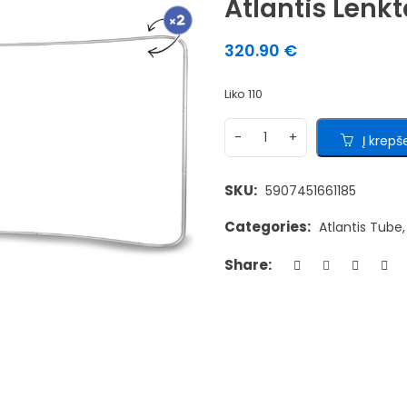
Atlantis Lenk
320.90
€
Liko 110
Į krepše
SKU:
5907451661185
Categories:
Atlantis Tube
Share: