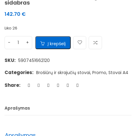
sidabras
142.70
€
Liko 26
Į krepšelį
SKU:
5907451662120
Categories:
Brošiūrų ir skrajučių stovai
,
Promo
,
Stovai A4
Share:
Aprašymas
Aprašymas