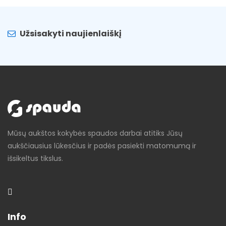
Užsisakyti naujienlaiškį
Mūsų aukštos kokybės spaudos darbai atitiks Jūsų
aukščiausius lūkesčius ir padės pasiekti matomumą ir
išsikeltus tikslus.
Info