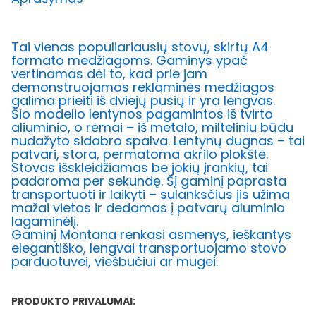
Tai vienas populiariausių stovų, skirtų A4
formato medžiagoms. Gaminys ypač
vertinamas dėl to, kad prie jam
demonstruojamos reklaminės medžiagos
galima prieiti iš dviejų pusių ir yra lengvas.
Šio modelio lentynos pagamintos iš tvirto
aliuminio, o rėmai – iš metalo, milteliniu būdu
nudažyto sidabro spalva. Lentynų dugnas – tai
patvari, stora, permatoma akrilo plokštė.
Stovas išskleidžiamas be jokių įrankių, tai
padaroma per sekundę. Šį gaminį paprasta
transportuoti ir laikyti – sulanksčius jis užima
mažai vietos ir dedamas į patvarų aluminio
lagaminėlį.
Gaminį Montana renkasi asmenys, ieškantys
elegantiško, lengvai transportuojamo stovo
parduotuvei, viešbučiui ar mugei.
PRODUKTO PRIVALUMAI: