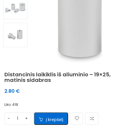
Distancinis laikiklis iš aliuminio – 19×25,
matinis sidabras
2.80
€
Liko 418
Į krepšelį