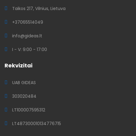
Taikos 217, Vilnius, Lietuva
+37065514049
info@gideas.lt
I - V: 9:00 - 17:00
Rekvizitai
UAB GIDEAS
303020484
LT100007595312
LT487300010134776715