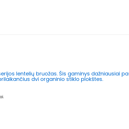
e serijos lentelių bruožas. Šis gaminys dažniausiai p
rilaikančius dvi organinio stiklo plokštes.
ai.