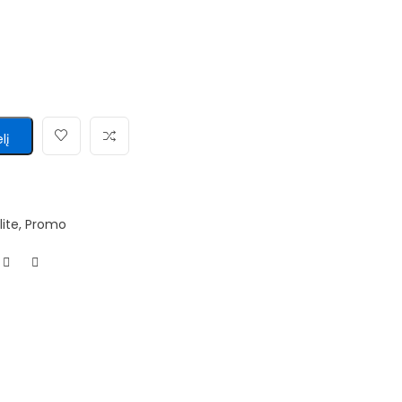
lį
lite
,
Promo