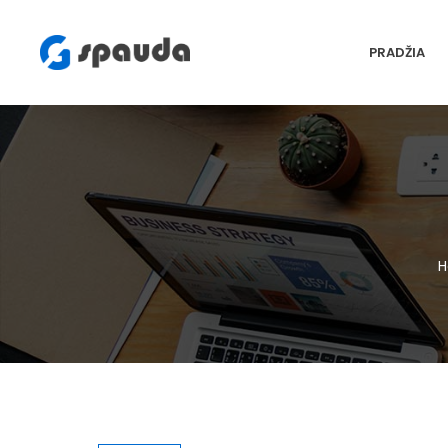
PRADŽIA
H