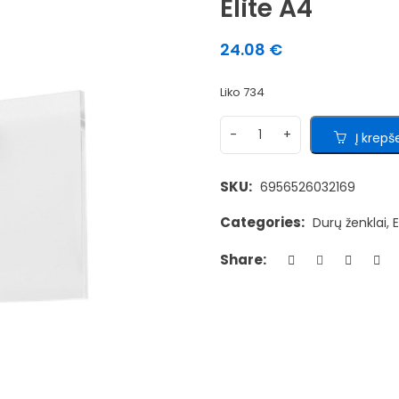
Elite A4
24.08
€
Liko 734
Į krepše
SKU:
6956526032169
Categories:
Durų ženklai
,
E
Share: