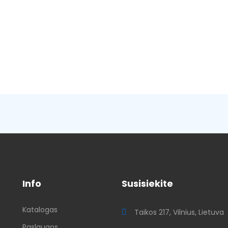
Info
Susisiekite
Katalogas
ų
Taikos 217, Vilnius, Lietuva
Paslaugos