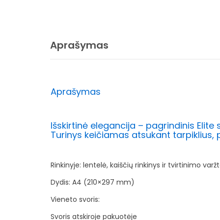
Aprašymas
Aprašymas
Išskirtinė elegancija – pagrindinis Elit
Turinys keičiamas atsukant tarpiklius, p
Rinkinyje: lentelė, kaiščių rinkinys ir tvirtinimo varžt
Dydis: A4 (210×297 mm)
Vieneto svoris:
Svoris atskiroje pakuotėje