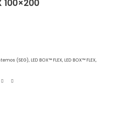
X 100×200
istemos (SEG)
,
LED BOX™ FLEX
,
LED BOX™ FLEX
,