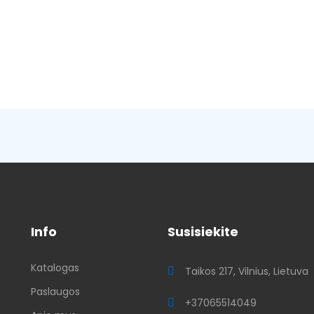
Info
Susisiekite
Katalogas
ų
Taikos 217, Vilnius, Lietuva
Paslaugos
+37065514049