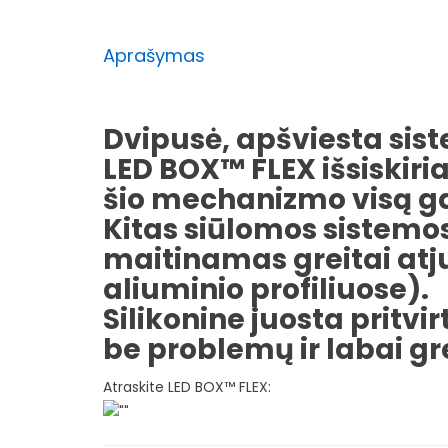
Aprašymas
Dvipusė, apšviesta siste
LED BOX™ FLEX išsiskiria 
šio mechanizmo visą gam
Kitas siūlomos sistemo
maitinamas greitai atj
aliuminio profiliuose).
Silikonine juosta pritv
be problemų ir labai gre
Atraskite LED BOX™ FLEX: