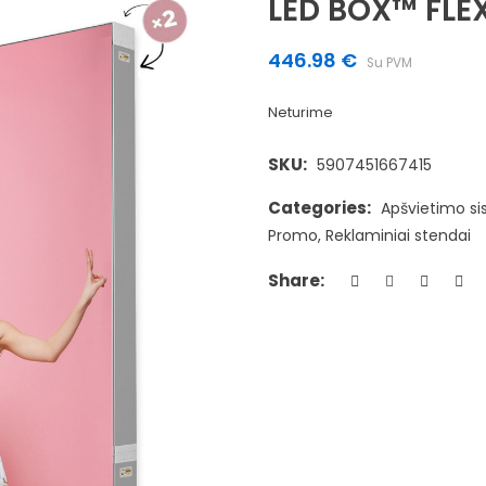
LED BOX™ FLE
446.98
€
Su PVM
Neturime
SKU:
5907451667415
Categories:
Apšvietimo s
Promo
,
Reklaminiai stendai
Share: