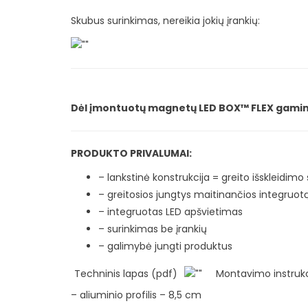
Skubus surinkimas, nereikia jokių įrankių:
Dėl įmontuotų magnetų LED BOX™ FLEX gaminius 
PRODUKTO PRIVALUMAI:
– lankstinė konstrukcija = greito išskleidimo
– greitosios jungtys maitinančios integruot
– integruotas LED apšvietimas
– surinkimas be įrankių
– galimybė jungti produktus
Techninis lapas (pdf)
Montavimo instrukc
– aliuminio profilis – 8,5 cm