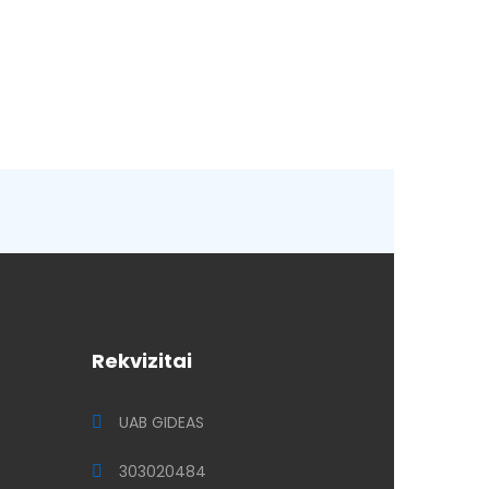
Rekvizitai
UAB GIDEAS
303020484