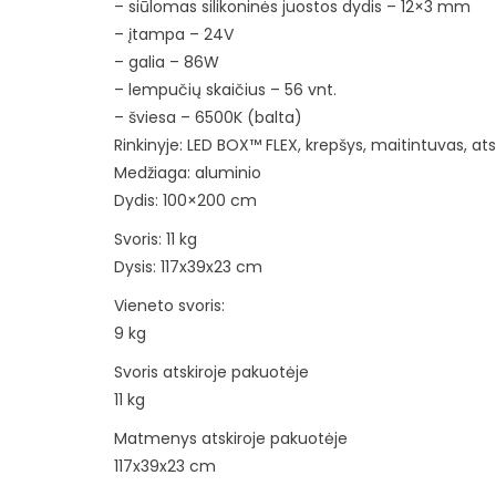
– siūlomas silikoninės juostos dydis – 12×3 mm
– įtampa – 24V
– galia – 86W
– lempučių skaičius – 56 vnt.
– šviesa – 6500K (balta)
Rinkinyje: LED BOX™ FLEX, krepšys, maitintuvas, ats
Medžiaga: aluminio
Dydis: 100×200 cm
Svoris: 11 kg
Dysis: 117x39x23 cm
Vieneto svoris:
9 kg
Svoris atskiroje pakuotėje
11 kg
Matmenys atskiroje pakuotėje
117x39x23 cm