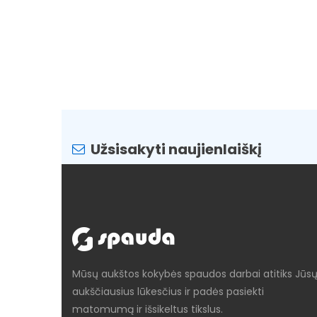
Užsisakyti naujienlaiškį
Mūsų aukštos kokybės spaudos darbai atitiks Jūs
aukščiausius lūkesčius ir padės pasiekti
matomumą ir išsikeltus tikslus.