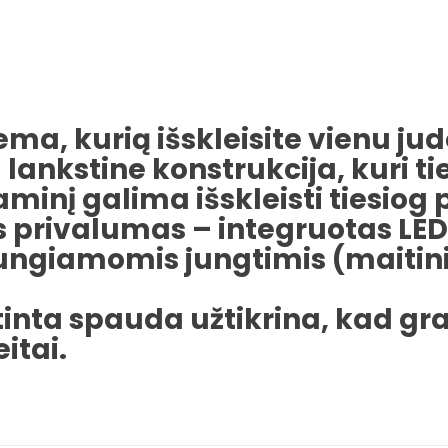
ma, kurią išskleisite vienu jud
lankstine konstrukcija, kuri tie
inį galima išskleisti tiesiog 
s privalumas – integruotas LE
ungiamomis jungtimis (maitini
irtinta spauda užtikrina, kad 
itai.