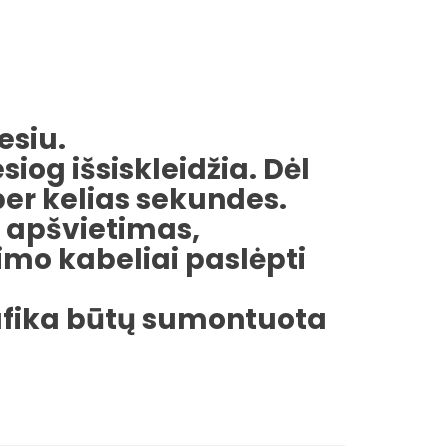
esiu.
siog išsiskleidžia. Dėl
per kelias sekundes.
D apšvietimas,
mo kabeliai paslėpti
grafika būtų sumontuota