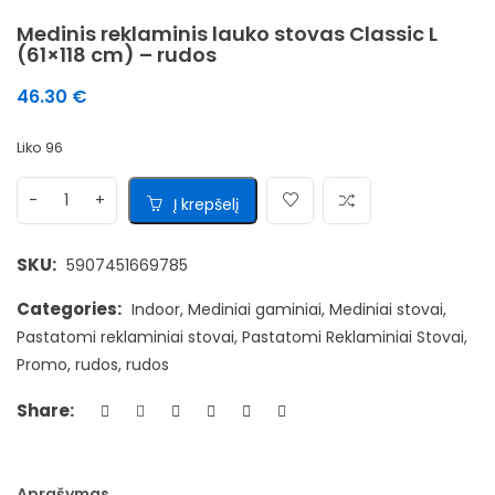
Medinis reklaminis lauko stovas Classic L
(61×118 cm) – rudos
46.30
€
Liko 96
Į krepšelį
SKU:
5907451669785
Categories:
Indoor
,
Mediniai gaminiai
,
Mediniai stovai
,
Pastatomi reklaminiai stovai
,
Pastatomi Reklaminiai Stovai
,
Promo
,
rudos
,
rudos
Share:
Aprašymas