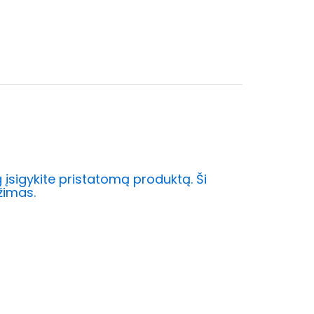
g įsigykite pristatomą produktą. Ši
žimas.