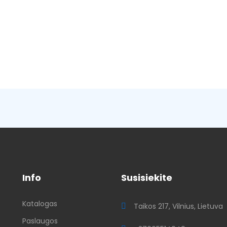
Info
Susisiekite
Katalogas
ų
Taikos 217, Vilnius, Lietuva
Paslaugos