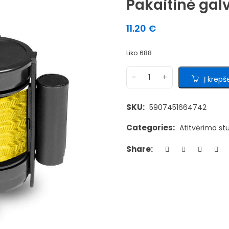
Pakaitinė gal
11.20
€
Liko 688
Į krepše
SKU:
5907451664742
Categories:
Atitvėrimo stu
Share: