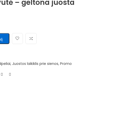
vutė – geltona juosta
lį
lpeliai
,
Juostos laikiklis prie sienos
,
Promo