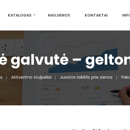
KATALOGAS
NAUJIENOS
KONTAKTAI
INF
ė galvutė – gelto
o
Atitvėrimo stulpeliai
Juostos laikiklis prie sienos
Paka