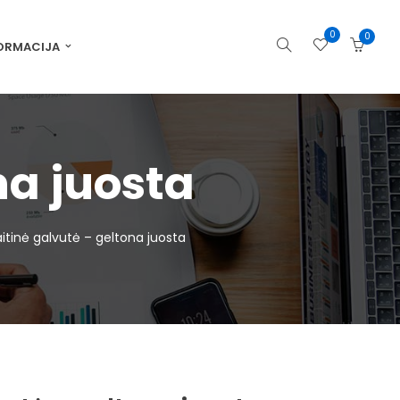
0
0
ORMACIJA
na juosta
itinė galvutė – geltona juosta