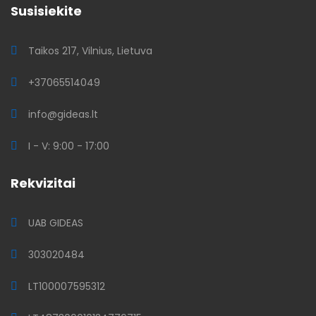
Susisiekite
Taikos 217, Vilnius, Lietuva
+37065514049
info@gideas.lt
I - V: 9:00 - 17:00
Rekvizitai
UAB GIDEAS
303020484
LT100007595312