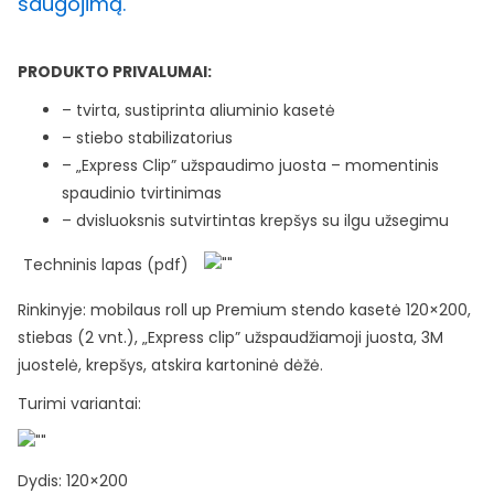
saugojimą.
PRODUKTO PRIVALUMAI:
– tvirta, sustiprinta aliuminio kasetė
– stiebo stabilizatorius
– „Express Clip” užspaudimo juosta – momentinis
spaudinio tvirtinimas
– dvisluoksnis sutvirtintas krepšys su ilgu užsegimu
Techninis lapas (pdf)
Rinkinyje: mobilaus roll up Premium stendo kasetė 120×200,
stiebas (2 vnt.), „Express clip” užspaudžiamoji juosta, 3M
juostelė, krepšys, atskira kartoninė dėžė.
Turimi variantai:
Dydis: 120×200