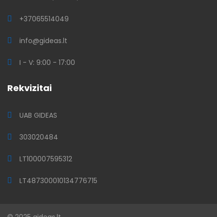
+37065514049
info@gideas.lt
I - V: 9:00 - 17:00
Rekvizitai
UAB GIDEAS
303020484
LT100007595312
LT487300010134776715
© 2025 gideas.lt