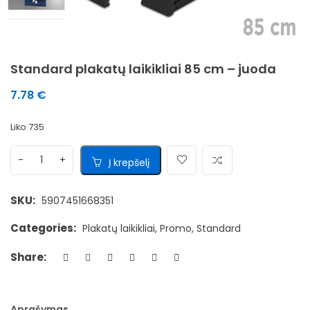
Standard plakatų laikikliai 85 cm – juoda
7.78
€
Liko 735
Į krepšelį
SKU:
5907451668351
Categories:
Plakatų laikikliai
,
Promo
,
Standard
Share:
Aprašymas