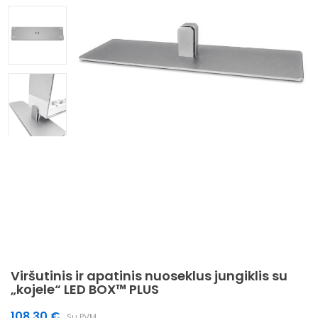
Viršutinis ir apatinis nuoseklus jungiklis su
„kojele“ LED BOX™ PLUS
108.30
€
Su PVM