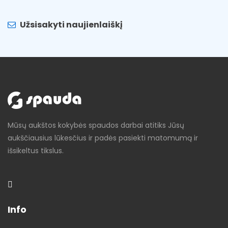
Užsisakyti naujienlaiškį
Mūsų aukštos kokybės spaudos darbai atitiks Jūsų
aukščiausius lūkesčius ir padės pasiekti matomumą ir
išsikeltus tikslus.
Info