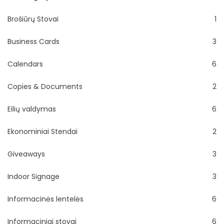
Brošiūrų Stovai
1
Business Cards
3
Calendars
6
Copies & Documents
2
Eilių valdymas
6
Ekonominiai Stendai
2
Giveaways
3
Indoor Signage
3
Informacinės lentelės
6
Informaciniai stovai
6