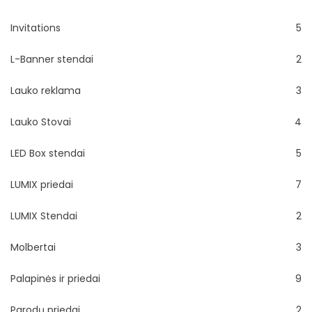
Invitations
5
L-Banner stendai
2
Lauko reklama
3
Lauko Stovai
4
LED Box stendai
5
LUMIX priedai
7
LUMIX Stendai
2
Molbertai
3
Palapinės ir priedai
9
Parodų priedai
2