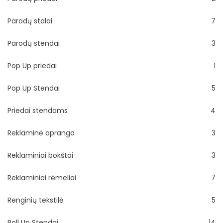
Parodų stalai
7
Parodų stendai
3
Pop Up priedai
1
Pop Up Stendai
5
Priedai stendams
4
Reklaminė apranga
3
Reklaminiai bokštai
3
Reklaminiai rėmeliai
7
Renginių tekstilė
5
Roll Up Stendai
14