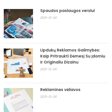
Spaudos paslaugos verslui
2021-12-24
Lipdukų Reklamos Galimybės:
Kaip Pritraukti Dėmesį Su Įdomiu
Ir Originaliu Dizainu
2021-12-24
Reklaminės vėliavos
2021-12-24