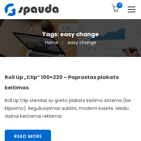
0
Tags: easy change
Home
easy change
Roll Up „Clip“ 100×220 – Paprastas plakato
keitimas
Roll Up Clip stendas su greito plakato keitimo sistema (be
klijavimo). Reguliuojamas aukštis, moderni kasetė. Idealu
dažnai keičiamai reklamai.
READ MORE