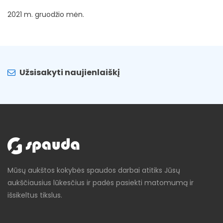
2021 m. gruodžio mėn.
Užsisakyti naujienlaiškį
Mūsų aukštos kokybės spaudos darbai atitiks Jūsų
aukščiausius lūkesčius ir padės pasiekti matomumą ir
išsikeltus tikslus.