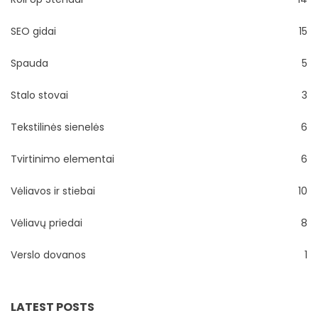
SEO gidai
15
Spauda
5
Stalo stovai
3
Tekstilinės sienelės
6
Tvirtinimo elementai
6
Vėliavos ir stiebai
10
Vėliavų priedai
8
Verslo dovanos
1
LATEST POSTS