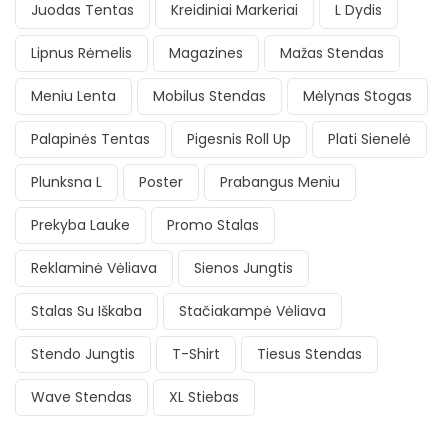
Juodas Tentas
Kreidiniai Markeriai
L Dydis
Lipnus Rėmelis
Magazines
Mažas Stendas
Meniu Lenta
Mobilus Stendas
Mėlynas Stogas
Palapinės Tentas
Pigesnis Roll Up
Plati Sienelė
Plunksna L
Poster
Prabangus Meniu
Prekyba Lauke
Promo Stalas
Reklaminė Vėliava
Sienos Jungtis
Stalas Su Iškaba
Stačiakampė Vėliava
Stendo Jungtis
T-Shirt
Tiesus Stendas
Wave Stendas
XL Stiebas