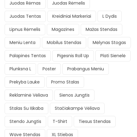
Juodas Rėmas
Juodas Rėmelis
Juodas Tentas
Kreidiniai Markeriai
L Dydis
Lipnus Rėmelis
Magazines
Mažas Stendas
Meniu Lenta
Mobilus Stendas
Mėlynas Stogas
Palapinės Tentas
Pigesnis Roll Up
Plati Sienelė
Plunksna L
Poster
Prabangus Meniu
Prekyba Lauke
Promo Stalas
Reklaminė Vėliava
Sienos Jungtis
Stalas Su Iškaba
Stačiakampė Vėliava
Stendo Jungtis
T-Shirt
Tiesus Stendas
Wave Stendas
XL Stiebas