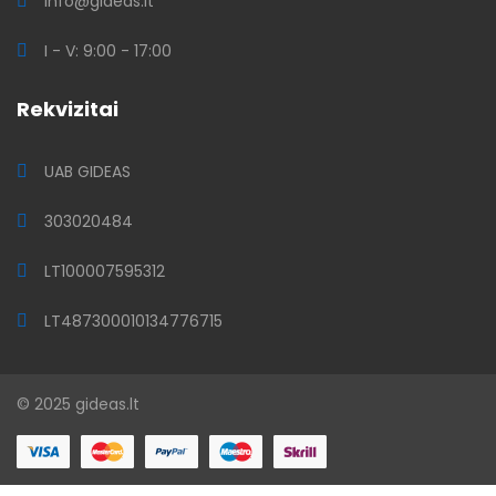
info@gideas.lt
I - V: 9:00 - 17:00
Rekvizitai
UAB GIDEAS
303020484
LT100007595312
LT487300010134776715
© 2025 gideas.lt