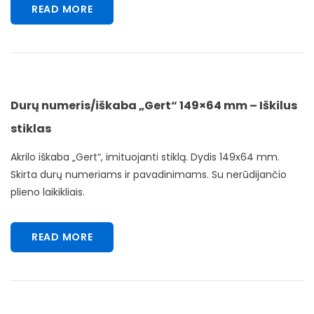
READ MORE
Durų numeris/iškaba „Gert“ 149×64 mm – Iškilus
stiklas
Akrilo iškaba „Gert“, imituojanti stiklą. Dydis 149x64 mm.
Skirta durų numeriams ir pavadinimams. Su nerūdijančio
plieno laikikliais.
READ MORE