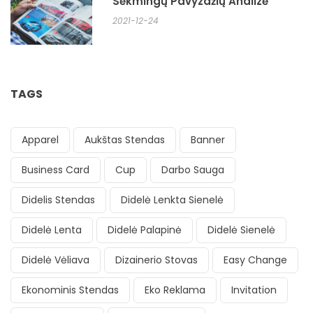
Sėkmingų Pavyzdžių Analizė
2021-12-24
TAGS
Apparel
Aukštas Stendas
Banner
Business Card
Cup
Darbo Sauga
Didelis Stendas
Didelė Lenkta Sienelė
Didelė Lenta
Didelė Palapinė
Didelė Sienelė
Didelė Vėliava
Dizainerio Stovas
Easy Change
Ekonominis Stendas
Eko Reklama
Invitation