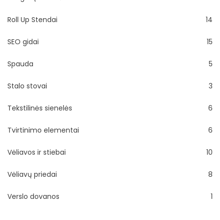
Roll Up Stendai
14
SEO gidai
15
Spauda
5
Stalo stovai
3
Tekstilinės sienelės
6
Tvirtinimo elementai
6
Vėliavos ir stiebai
10
Vėliavų priedai
8
Verslo dovanos
1