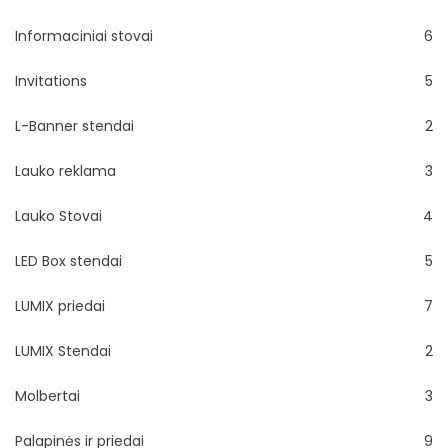
Informaciniai stovai
6
Invitations
5
L-Banner stendai
2
Lauko reklama
3
Lauko Stovai
4
LED Box stendai
5
LUMIX priedai
7
LUMIX Stendai
2
Molbertai
3
Palapinės ir priedai
9