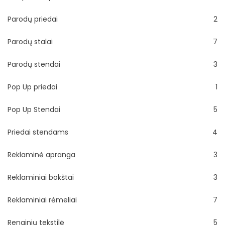
Parodų priedai
2
Parodų stalai
7
Parodų stendai
3
Pop Up priedai
1
Pop Up Stendai
5
Priedai stendams
4
Reklaminė apranga
3
Reklaminiai bokštai
3
Reklaminiai rėmeliai
7
Renginių tekstilė
5