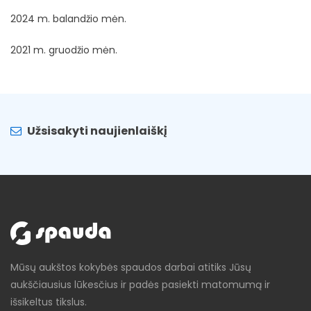
2024 m. balandžio mėn.
2021 m. gruodžio mėn.
Užsisakyti naujienlaiškį
Mūsų aukštos kokybės spaudos darbai atitiks Jūsų
aukščiausius lūkesčius ir padės pasiekti matomumą ir
išsikeltus tikslus.