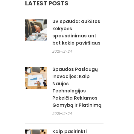
LATEST POSTS
UV spauda: aukštos
kokybės
spausdinimas ant
bet kokio paviršiaus
2021-12-24
Spaudos Paslaugų
Inovacijos: Kaip
Naujos
Technologijos
Pakeičia Reklamos
Gamybą Ir Platinimą
2021-12-24
Kaip pasirinkti