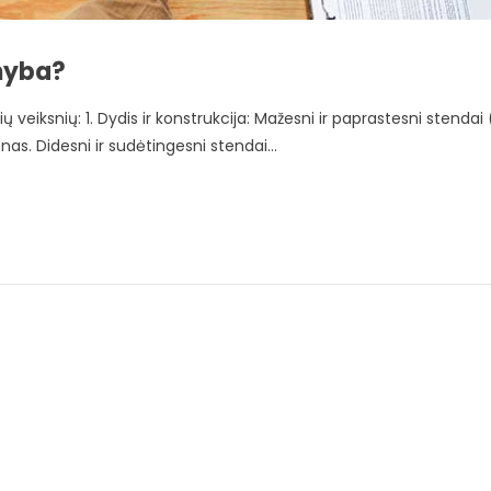
amyba?
eiksnių: 1. Dydis ir konstrukcija: Mažesni ir paprastesni stendai 
s. Didesni ir sudėtingesni stendai...