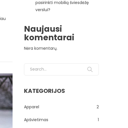
pasirinkti mobilią šviesdėžę
verslui?
iau
Naujausi
komentarai
Nėra komentarų.
Search for:
KATEGORIJOS
Apparel
2
Apšvietimas
1