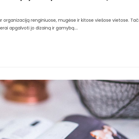
r organizaciją renginiuose, mugėse ir kitose viešose vietose. Tač
gerai apgalvoti jo dizainą ir gamybą....