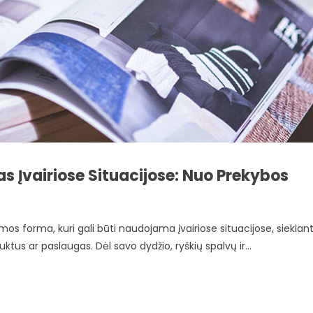
 Įvairiose Situacijose: Nuo Prekybos
amos forma, kuri gali būti naudojama įvairiose situacijose, siekian
ktus ar paslaugas. Dėl savo dydžio, ryškių spalvų ir...