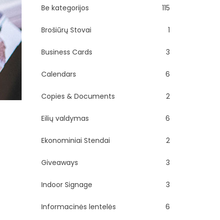
Be kategorijos
115
Brošiūrų Stovai
1
Business Cards
3
Calendars
6
Copies & Documents
2
Eilių valdymas
6
Ekonominiai Stendai
2
t
Giveaways
3
Indoor Signage
3
Informacinės lentelės
6