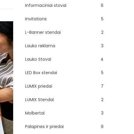
Informaciniai stovai
6
Invitations
5
L-Banner stendai
2
Lauko reklama
3
Lauko Stovai
4
LED Box stendai
5
LUMIX priedai
7
LUMIX Stendai
2
Molbertai
3
Palapinės ir priedai
9