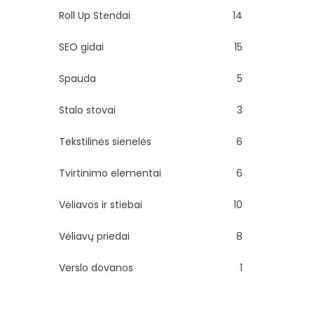
Roll Up Stendai
14
SEO gidai
15
Spauda
5
Stalo stovai
3
Tekstilinės sienelės
6
Tvirtinimo elementai
6
Vėliavos ir stiebai
10
Vėliavų priedai
8
Verslo dovanos
1