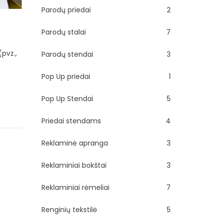
Parodų priedai
2
Parodų stalai
7
(pvz.,
Parodų stendai
3
Pop Up priedai
1
Pop Up Stendai
5
Priedai stendams
4
Reklaminė apranga
3
Reklaminiai bokštai
3
Reklaminiai rėmeliai
7
Renginių tekstilė
5