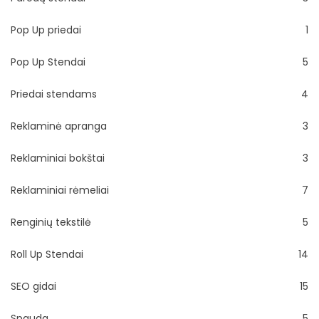
Pop Up priedai
1
Pop Up Stendai
5
Priedai stendams
4
Reklaminė apranga
3
Reklaminiai bokštai
3
Reklaminiai rėmeliai
7
Renginių tekstilė
5
Roll Up Stendai
14
SEO gidai
15
Spauda
5