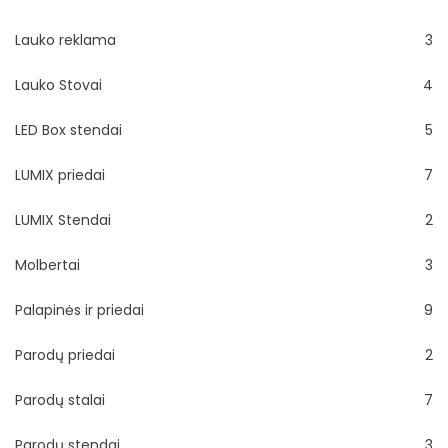
Lauko reklama
3
Lauko Stovai
4
LED Box stendai
5
LUMIX priedai
7
LUMIX Stendai
2
Molbertai
3
Palapinės ir priedai
9
Parodų priedai
2
Parodų stalai
7
Parodų stendai
3