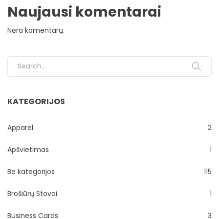
Naujausi komentarai
Nėra komentarų.
Search for:
KATEGORIJOS
Apparel
2
Apšvietimas
1
Be kategorijos
115
Brošiūrų Stovai
1
Business Cards
3