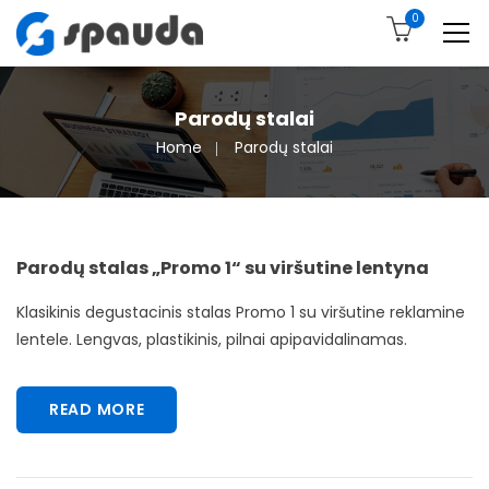
0
Parodų stalai
Home
Parodų stalai
Parodų stalas „Promo 1“ su viršutine lentyna
Klasikinis degustacinis stalas Promo 1 su viršutine reklamine
lentele. Lengvas, plastikinis, pilnai apipavidalinamas.
READ MORE