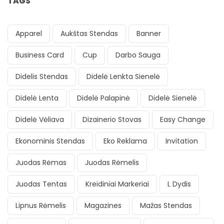
TAGS
Apparel
Aukštas Stendas
Banner
Business Card
Cup
Darbo Sauga
Didelis Stendas
Didelė Lenkta Sienelė
Didelė Lenta
Didelė Palapinė
Didelė Sienelė
Didelė Vėliava
Dizainerio Stovas
Easy Change
Ekonominis Stendas
Eko Reklama
Invitation
Juodas Rėmas
Juodas Rėmelis
Juodas Tentas
Kreidiniai Markeriai
L Dydis
Lipnus Rėmelis
Magazines
Mažas Stendas