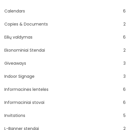
Calendars
6
Copies & Documents
2
Eilių valdymas
6
Ekonominiai Stendai
2
Giveaways
3
Indoor Signage
3
Informacinės lentelės
6
Informaciniai stovai
6
Invitations
5
L-Banner stendai
2