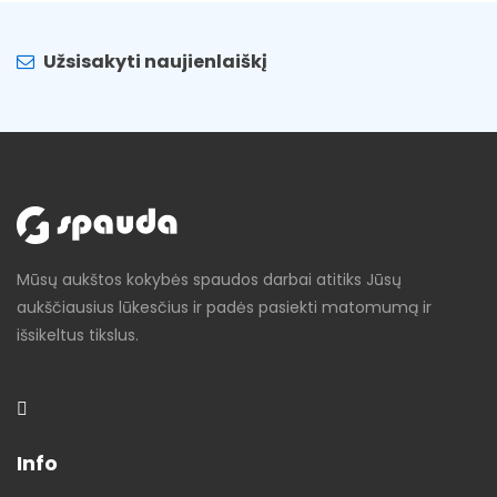
Užsisakyti naujienlaiškį
Mūsų aukštos kokybės spaudos darbai atitiks Jūsų
aukščiausius lūkesčius ir padės pasiekti matomumą ir
išsikeltus tikslus.
Info