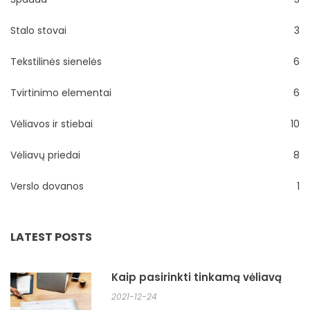
Stalo stovai
3
Tekstilinės sienelės
6
Tvirtinimo elementai
6
Vėliavos ir stiebai
10
Vėliavų priedai
8
Verslo dovanos
1
LATEST POSTS
Kaip pasirinkti tinkamą vėliavą
2021-12-24