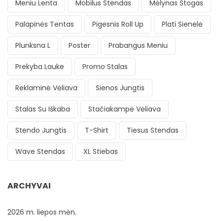
Meniu Lenta
Mobilus Stendas
Mėlynas Stogas
Palapinės Tentas
Pigesnis Roll Up
Plati Sienelė
Plunksna L
Poster
Prabangus Meniu
Prekyba Lauke
Promo Stalas
Reklaminė Vėliava
Sienos Jungtis
Stalas Su Iškaba
Stačiakampė Vėliava
Stendo Jungtis
T-Shirt
Tiesus Stendas
Wave Stendas
XL Stiebas
ARCHYVAI
2026 m. liepos mėn.