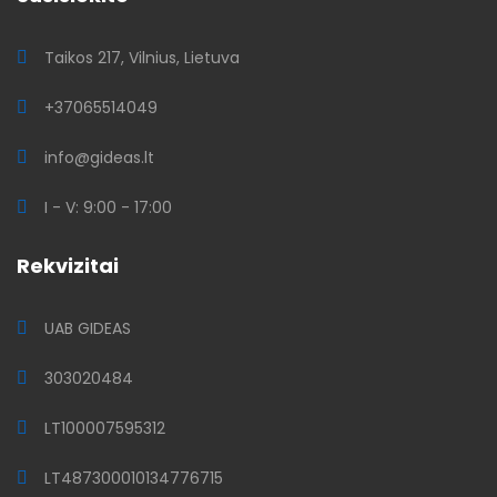
Taikos 217, Vilnius, Lietuva
+37065514049
info@gideas.lt
I - V: 9:00 - 17:00
Rekvizitai
UAB GIDEAS
303020484
LT100007595312
LT487300010134776715