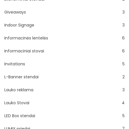
Giveaways
3
Indoor Signage
3
Informacinės lentelės
6
Informaciniai stovai
6
Invitations
5
L-Banner stendai
2
Lauko reklama
3
Lauko Stovai
4
LED Box stendai
5
LUMIX priedai
7