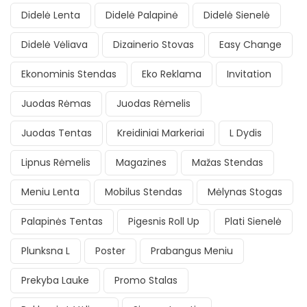
Didelė Lenta
Didelė Palapinė
Didelė Sienelė
Didelė Vėliava
Dizainerio Stovas
Easy Change
Ekonominis Stendas
Eko Reklama
Invitation
Juodas Rėmas
Juodas Rėmelis
Juodas Tentas
Kreidiniai Markeriai
L Dydis
Lipnus Rėmelis
Magazines
Mažas Stendas
Meniu Lenta
Mobilus Stendas
Mėlynas Stogas
Palapinės Tentas
Pigesnis Roll Up
Plati Sienelė
Plunksna L
Poster
Prabangus Meniu
Prekyba Lauke
Promo Stalas