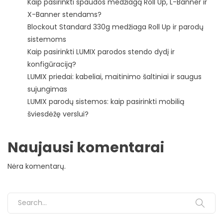
Kaip pasirinkti spaudos medžiagą Roll Up, L-Banner ir
X-Banner stendams?
Blockout Standard 330g medžiaga Roll Up ir parodų
sistemoms
Kaip pasirinkti LUMIX parodos stendo dydį ir
konfigūraciją?
LUMIX priedai: kabeliai, maitinimo šaltiniai ir saugus
sujungimas
LUMIX parodų sistemos: kaip pasirinkti mobilią
šviesdėžę verslui?
Naujausi komentarai
Nėra komentarų.
Search for: