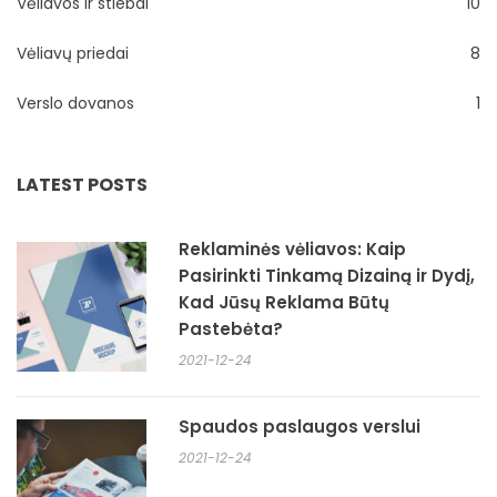
Vėliavos ir stiebai
10
Vėliavų priedai
8
Verslo dovanos
1
LATEST POSTS
Reklaminės vėliavos: Kaip
Pasirinkti Tinkamą Dizainą ir Dydį,
Kad Jūsų Reklama Būtų
Pastebėta?
2021-12-24
Spaudos paslaugos verslui
2021-12-24