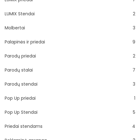
LUMIX Stendai
2
Molbertai
3
Palapinės ir priedai
9
Parodų priedai
2
Parodų stalai
7
Parodų stendai
3
Pop Up priedai
1
Pop Up Stendai
5
Priedai stendams
4