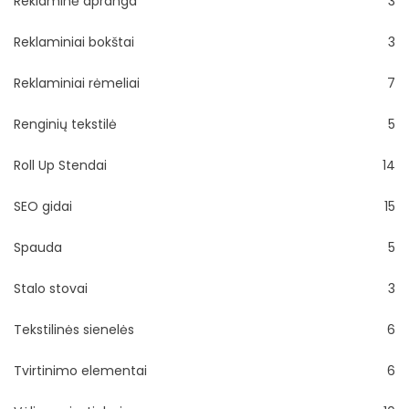
Reklaminė apranga
3
Reklaminiai bokštai
3
Reklaminiai rėmeliai
7
Renginių tekstilė
5
Roll Up Stendai
14
SEO gidai
15
Spauda
5
Stalo stovai
3
Tekstilinės sienelės
6
Tvirtinimo elementai
6