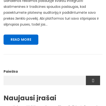
Šiandienos reklamos pasaulyje svarbu integruoti
skaitmenines ir tradicines spaudos paslaugas, kad
pasiektumėte platesnę auditoriją ir padidintumėte savo
prekės ženklo poveikį. Abi platformos turi savo stipriąsias ir
silpnąsias puses, todėl jas...
READ MORE
Paieška
Naujausi įrašai