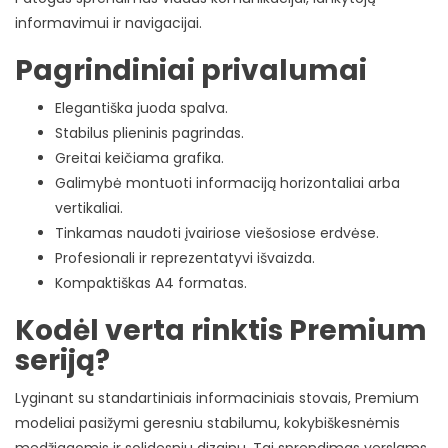
informavimui ir navigacijai.
Pagrindiniai privalumai
Elegantiška juoda spalva.
Stabilus plieninis pagrindas.
Greitai keičiama grafika.
Galimybė montuoti informaciją horizontaliai arba
vertikaliai.
Tinkamas naudoti įvairiose viešosiose erdvėse.
Profesionali ir reprezentatyvi išvaizda.
Kompaktiškas A4 formatas.
Kodėl verta rinktis Premium
seriją?
Lyginant su standartiniais informaciniais stovais, Premium
modeliai pasižymi geresniu stabilumu, kokybiškesnėmis
medžiagomis ir solidesniu dizainu. Tai sprendimas verslams,