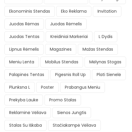
Ekonominis Stendas
Eko Reklama
Invitation
Juodas Rėmas
Juodas Rėmelis
Juodas Tentas
Kreidiniai Markeriai
L Dydis
Lipnus Rėmelis
Magazines
Mažas Stendas
Meniu Lenta
Mobilus Stendas
Mėlynas Stogas
Palapinės Tentas
Pigesnis Roll Up
Plati Sienelė
Plunksna L
Poster
Prabangus Meniu
Prekyba Lauke
Promo Stalas
Reklaminė Vėliava
Sienos Jungtis
Stalas Su Iškaba
Stačiakampė Vėliava