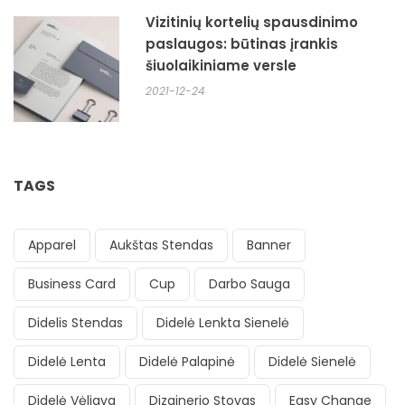
Vizitinių kortelių spausdinimo
paslaugos: būtinas įrankis
šiuolaikiniame versle
2021-12-24
TAGS
Apparel
Aukštas Stendas
Banner
Business Card
Cup
Darbo Sauga
Didelis Stendas
Didelė Lenkta Sienelė
Didelė Lenta
Didelė Palapinė
Didelė Sienelė
Didelė Vėliava
Dizainerio Stovas
Easy Change