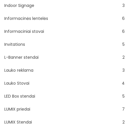
Indoor Signage
3
Informacinės lentelės
6
Informaciniai stovai
6
Invitations
5
L-Banner stendai
2
Lauko reklama
3
Lauko Stovai
4
LED Box stendai
5
LUMIX priedai
7
LUMIX Stendai
2