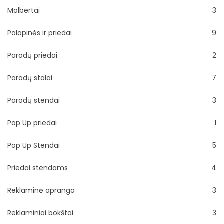
Molbertai
3
Palapinės ir priedai
9
Parodų priedai
2
Parodų stalai
7
Parodų stendai
3
Pop Up priedai
1
Pop Up Stendai
5
Priedai stendams
4
Reklaminė apranga
3
Reklaminiai bokštai
3