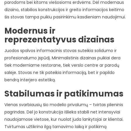
parodoms bei kitoms viešosioms erdvėms. Dėl modernaus
dizaino, stabilios konstrukcijos ir greito informacijos keitimo
šis stovas tampa puikiu pasirinkimu kasdieniam naudojimui.
Modernus ir
reprezentatyvus dizainas
Juodos spalvos informacinis stovas suteikia solidumo ir
profesionalumo įspūdį. Minimalistinis dizainas puikiai dera
tiek moderniame restorane, tiek verslo centre ar parodų
salėje. Stovas ne tik pateikia informaciją, bet ir papildo
bendrą interjero estetiką.
Stabilumas ir patikimumas
Vienas svarbiausių šio modelio privalumų – tvirtas plieninis
pagrindas. Dėl jo konstrukcija išlieka stabili net intensyviai
naudojamose vietose, kur nuolat juda lankytojai ar klientai.
Tvirtumas užtikrina ilgą tarnavimo laiką ir patikimą