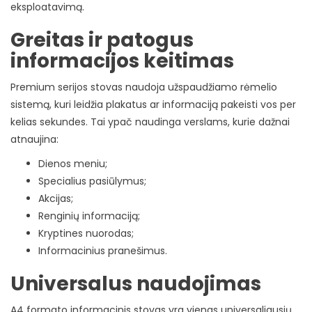
eksploatavimą.
Greitas ir patogus
informacijos keitimas
Premium serijos stovas naudoja užspaudžiamo rėmelio
sistemą, kuri leidžia plakatus ar informaciją pakeisti vos per
kelias sekundes. Tai ypač naudinga verslams, kurie dažnai
atnaujina:
Dienos meniu;
Specialius pasiūlymus;
Akcijas;
Renginių informaciją;
Kryptines nuorodas;
Informacinius pranešimus.
Universalus naudojimas
A4 formato informacinis stovas yra vienas universaliausių