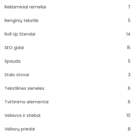
Reklaminiai rėmeliai
7
Renginių tekstilė
5
Roll Up Stendai
14
SEO gidai
15
Spauda
5
Stalo stovai
3
Tekstilinės sienelės
6
Tvirtinimo elementai
6
Vėliavos ir stiebai
10
Vėliavų priedai
8