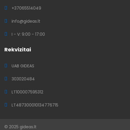
+37065514049
info@gideas.lt
I - V: 9:00 - 17:00
Rekvizitai
UAB GIDEAS
303020484
LT100007595312
LT487300010134776715
© 2025 gideas.lt